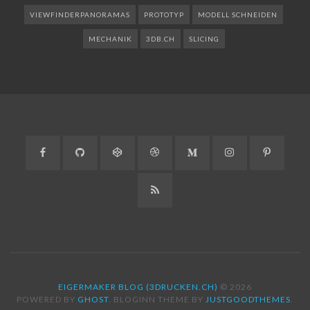
VIEWFINDERPANORAMAS
PROTOTYP
MODELL SCHNEIDEN
MECHANIK
3DB.CH
SLICING
Facebook
GitHub
CodePen
Dribbble
Medium
Instagram
Pinteres
RSS
EIGERMAKER BLOG (3DRUCKEN.CH)
© 2026
POWERED BY
GHOST
. BLOGINN THEME BY
JUSTGOODTHEMES
.