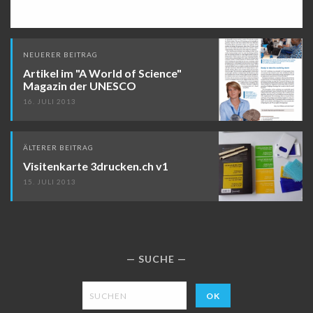
Beitragsnavigation
NEUERER BEITRAG
Artikel im "A World of Science"
Magazin der UNESCO
16. JULI 2013
ÄLTERER BEITRAG
Visitenkarte 3drucken.ch v1
15. JULI 2013
SUCHE