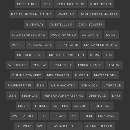
EIFFELTURM
TIER
VERANSTALTUNG
KULTURERBE
BEDIENUNGSANLEITUNG
WARTUNG
SCHLÜSSELANHÄNGER
GIVEAWAY
AUSSTELLUNG
COOKIECASTER
NACHBEARBEITUNG
ACCUTRANS 3D
OCTOPRINT
KUNST
VOXEL
YELLOWSTONE
ELEKTRONIK
MASSANFERTIGUNG
PRESSEBERICHT
MODELL BEARBEITEN
KURS
DTM
WERKSTATT
REVIEW
ERSATZTEILE
EXPERIMENTE
TAGUNG
ONLINE-CONVERT
MEHRFARBIG
KLEBEN
MATTERHORN
RASPBERRY PI
DEM
WEIHNACHTEN
SCHMUCK
LITERATUR
QGIS
MESHLAB
VERBRAUCHSMATERIAL
OPENSCAD
DHM
MUSIK
TRIESTE
SOFT-PLA
OSTERN
PRINTRBOT
ZWEI FARBEN
GTZ
PLUGIN
PLA
3DEM
FIRMWARE
SCHWEIZ
SVG
BEWEGLICHE TEILE
ALLTAGSHELFER