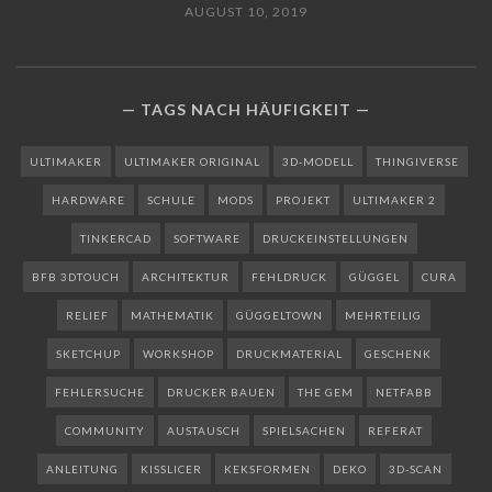
AUGUST 10, 2019
TAGS NACH HÄUFIGKEIT
ULTIMAKER
ULTIMAKER ORIGINAL
3D-MODELL
THINGIVERSE
HARDWARE
SCHULE
MODS
PROJEKT
ULTIMAKER 2
TINKERCAD
SOFTWARE
DRUCKEINSTELLUNGEN
BFB 3DTOUCH
ARCHITEKTUR
FEHLDRUCK
GÜGGEL
CURA
RELIEF
MATHEMATIK
GÜGGELTOWN
MEHRTEILIG
SKETCHUP
WORKSHOP
DRUCKMATERIAL
GESCHENK
FEHLERSUCHE
DRUCKER BAUEN
THE GEM
NETFABB
COMMUNITY
AUSTAUSCH
SPIELSACHEN
REFERAT
ANLEITUNG
KISSLICER
KEKSFORMEN
DEKO
3D-SCAN