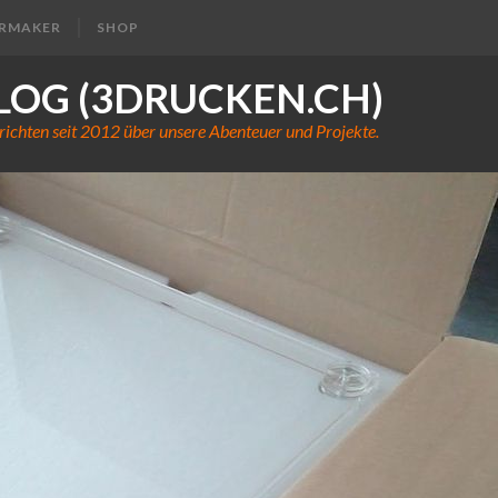
ERMAKER
SHOP
LOG (3DRUCKEN.CH)
richten seit 2012 über unsere Abenteuer und Projekte.