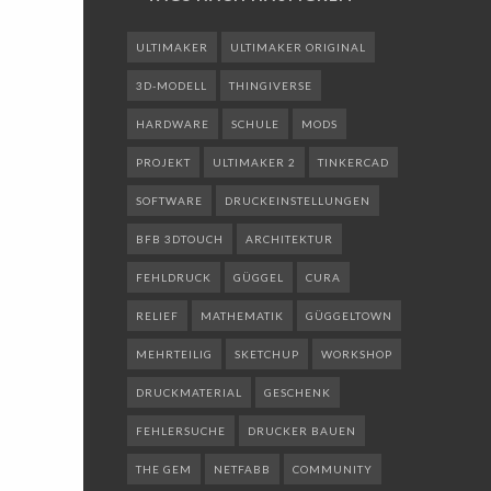
ULTIMAKER
ULTIMAKER ORIGINAL
3D-MODELL
THINGIVERSE
HARDWARE
SCHULE
MODS
PROJEKT
ULTIMAKER 2
TINKERCAD
SOFTWARE
DRUCKEINSTELLUNGEN
BFB 3DTOUCH
ARCHITEKTUR
FEHLDRUCK
GÜGGEL
CURA
RELIEF
MATHEMATIK
GÜGGELTOWN
MEHRTEILIG
SKETCHUP
WORKSHOP
DRUCKMATERIAL
GESCHENK
FEHLERSUCHE
DRUCKER BAUEN
THE GEM
NETFABB
COMMUNITY