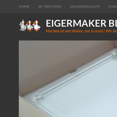
HOME
3D-DRUCKEN
GELÄNDERELIEFS
EIG
EIGERMAKER B
Machen ist wie Wollen, nur krasser! Wir be