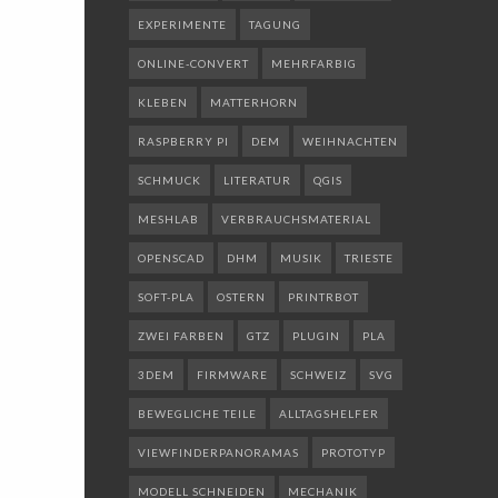
EXPERIMENTE
TAGUNG
ONLINE-CONVERT
MEHRFARBIG
KLEBEN
MATTERHORN
RASPBERRY PI
DEM
WEIHNACHTEN
SCHMUCK
LITERATUR
QGIS
MESHLAB
VERBRAUCHSMATERIAL
OPENSCAD
DHM
MUSIK
TRIESTE
SOFT-PLA
OSTERN
PRINTRBOT
ZWEI FARBEN
GTZ
PLUGIN
PLA
3DEM
FIRMWARE
SCHWEIZ
SVG
BEWEGLICHE TEILE
ALLTAGSHELFER
VIEWFINDERPANORAMAS
PROTOTYP
MODELL SCHNEIDEN
MECHANIK