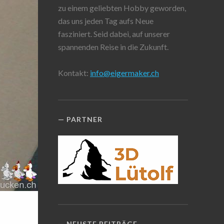
zu einem geliebten Hobby geworden,
das uns jeden Tag aufs Neue
fasziniert. Seid dabei, auf unserer
spannenden Reise in die Zukunft.
Kontakt:
info@eigermaker.ch
PARTNER
NEUSTE BEITRÄGE