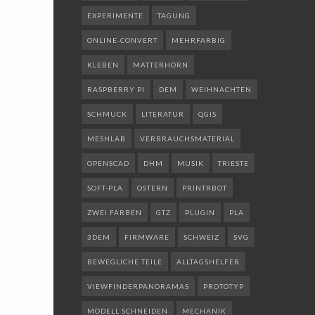
EXPERIMENTE
TAGUNG
ONLINE-CONVERT
MEHRFARBIG
KLEBEN
MATTERHORN
RASPBERRY PI
DEM
WEIHNACHTEN
SCHMUCK
LITERATUR
QGIS
MESHLAB
VERBRAUCHSMATERIAL
OPENSCAD
DHM
MUSIK
TRIESTE
SOFT-PLA
OSTERN
PRINTRBOT
ZWEI FARBEN
GTZ
PLUGIN
PLA
3DEM
FIRMWARE
SCHWEIZ
SVG
BEWEGLICHE TEILE
ALLTAGSHELFER
VIEWFINDERPANORAMAS
PROTOTYP
MODELL SCHNEIDEN
MECHANIK