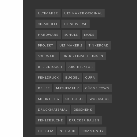
ULTIMAKER
ULTIMAKER ORIGINAL
3D-MODELL
THINGIVERSE
HARDWARE
SCHULE
MODS
PROJEKT
ULTIMAKER 2
TINKERCAD
SOFTWARE
DRUCKEINSTELLUNGEN
BFB 3DTOUCH
ARCHITEKTUR
FEHLDRUCK
GÜGGEL
CURA
RELIEF
MATHEMATIK
GÜGGELTOWN
MEHRTEILIG
SKETCHUP
WORKSHOP
DRUCKMATERIAL
GESCHENK
FEHLERSUCHE
DRUCKER BAUEN
THE GEM
NETFABB
COMMUNITY