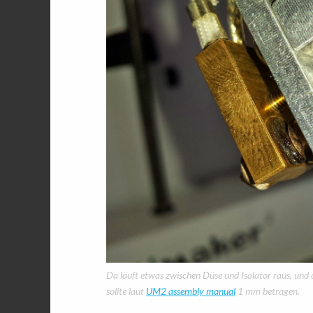
Da läuft etwas zwischen Düse und Isolator raus, und 
sollte laut
UM2 assembly manual
1 mm betragen.