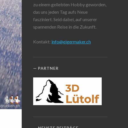
zu einem geliebten Hobby geworden,
das uns jeden Tag aufs Neue
fasziniert. Seid dabei, auf unserer
spannenden Reise in die Zukunft.
Kontakt:
info@eigermaker.ch
PARTNER
NEUSTE BEITRÄGE