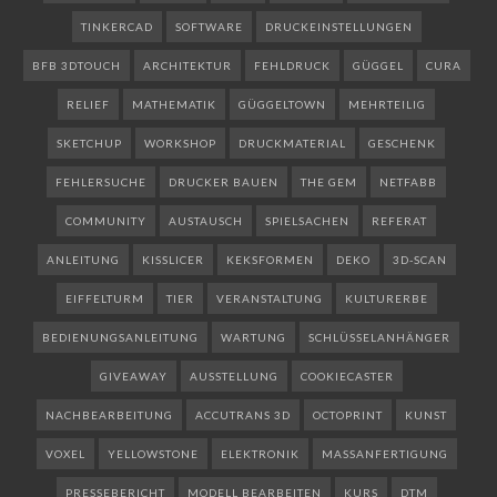
TINKERCAD
SOFTWARE
DRUCKEINSTELLUNGEN
BFB 3DTOUCH
ARCHITEKTUR
FEHLDRUCK
GÜGGEL
CURA
RELIEF
MATHEMATIK
GÜGGELTOWN
MEHRTEILIG
SKETCHUP
WORKSHOP
DRUCKMATERIAL
GESCHENK
FEHLERSUCHE
DRUCKER BAUEN
THE GEM
NETFABB
COMMUNITY
AUSTAUSCH
SPIELSACHEN
REFERAT
ANLEITUNG
KISSLICER
KEKSFORMEN
DEKO
3D-SCAN
EIFFELTURM
TIER
VERANSTALTUNG
KULTURERBE
BEDIENUNGSANLEITUNG
WARTUNG
SCHLÜSSELANHÄNGER
GIVEAWAY
AUSSTELLUNG
COOKIECASTER
NACHBEARBEITUNG
ACCUTRANS 3D
OCTOPRINT
KUNST
VOXEL
YELLOWSTONE
ELEKTRONIK
MASSANFERTIGUNG
PRESSEBERICHT
MODELL BEARBEITEN
KURS
DTM