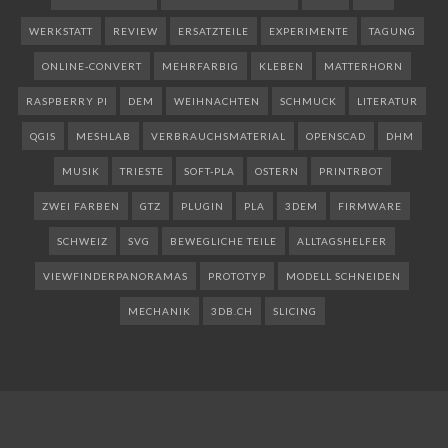
WERKSTATT
REVIEW
ERSATZTEILE
EXPERIMENTE
TAGUNG
ONLINE-CONVERT
MEHRFARBIG
KLEBEN
MATTERHORN
RASPBERRY PI
DEM
WEIHNACHTEN
SCHMUCK
LITERATUR
QGIS
MESHLAB
VERBRAUCHSMATERIAL
OPENSCAD
DHM
MUSIK
TRIESTE
SOFT-PLA
OSTERN
PRINTRBOT
ZWEI FARBEN
GTZ
PLUGIN
PLA
3DEM
FIRMWARE
SCHWEIZ
SVG
BEWEGLICHE TEILE
ALLTAGSHELFER
VIEWFINDERPANORAMAS
PROTOTYP
MODELL SCHNEIDEN
MECHANIK
3DB.CH
SLICING