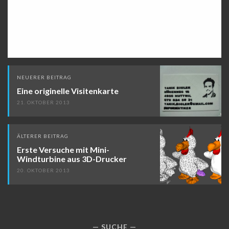
Beitragsnavigation
NEUERER BEITRAG
Eine originelle Visitenkarte
21. OKTOBER 2013
ÄLTERER BEITRAG
Erste Versuche mit Mini-
Windturbine aus 3D-Drucker
20. OKTOBER 2013
SUCHE