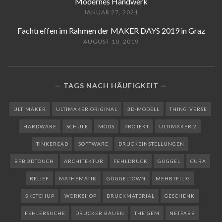
Modernes Handwerk
JANUAR 27, 2021
Fachtreffen im Rahmen der MAKER DAYS 2019 in Graz
AUGUST 10, 2019
TAGS NACH HÄUFIGKEIT
ULTIMAKER
ULTIMAKER ORIGINAL
3D-MODELL
THINGIVERSE
HARDWARE
SCHULE
MODS
PROJEKT
ULTIMAKER 2
TINKERCAD
SOFTWARE
DRUCKEINSTELLUNGEN
BFB 3DTOUCH
ARCHITEKTUR
FEHLDRUCK
GÜGGEL
CURA
RELIEF
MATHEMATIK
GÜGGELTOWN
MEHRTEILIG
SKETCHUP
WORKSHOP
DRUCKMATERIAL
GESCHENK
FEHLERSUCHE
DRUCKER BAUEN
THE GEM
NETFABB