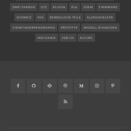
ZWEI FARBEN
GTZ
PLUGIN
PLA
3DEM
FIRMWARE
SCHWEIZ
SVG
BEWEGLICHE TEILE
ALLTAGSHELFER
VIEWFINDERPANORAMAS
PROTOTYP
MODELL SCHNEIDEN
MECHANIK
3DB.CH
SLICING
Facebook
GitHub
CodePen
Dribbble
Medium
Instagram
Pinteres
RSS