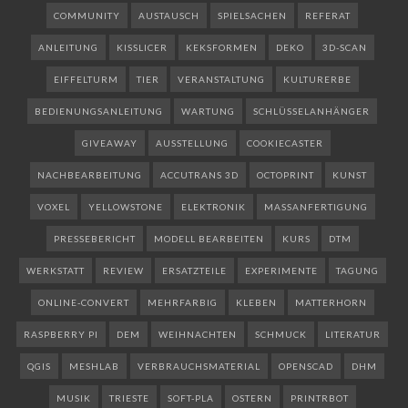
COMMUNITY
AUSTAUSCH
SPIELSACHEN
REFERAT
ANLEITUNG
KISSLICER
KEKSFORMEN
DEKO
3D-SCAN
EIFFELTURM
TIER
VERANSTALTUNG
KULTURERBE
BEDIENUNGSANLEITUNG
WARTUNG
SCHLÜSSELANHÄNGER
GIVEAWAY
AUSSTELLUNG
COOKIECASTER
NACHBEARBEITUNG
ACCUTRANS 3D
OCTOPRINT
KUNST
VOXEL
YELLOWSTONE
ELEKTRONIK
MASSANFERTIGUNG
PRESSEBERICHT
MODELL BEARBEITEN
KURS
DTM
WERKSTATT
REVIEW
ERSATZTEILE
EXPERIMENTE
TAGUNG
ONLINE-CONVERT
MEHRFARBIG
KLEBEN
MATTERHORN
RASPBERRY PI
DEM
WEIHNACHTEN
SCHMUCK
LITERATUR
QGIS
MESHLAB
VERBRAUCHSMATERIAL
OPENSCAD
DHM
MUSIK
TRIESTE
SOFT-PLA
OSTERN
PRINTRBOT