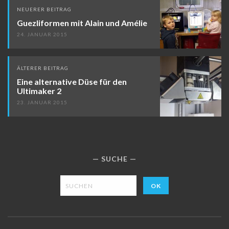
Beitragsnavigation
NEUERER BEITRAG
Guezliformen mit Alain und Amélie
24. JANUAR 2015
ÄLTERER BEITRAG
Eine alternative Düse für den
Ultimaker 2
23. JANUAR 2015
SUCHE