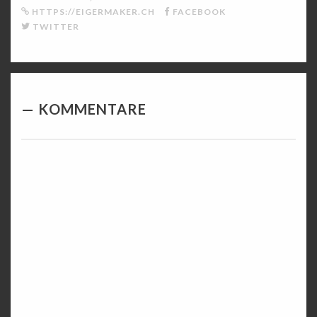
HTTPS://EIGERMAKER.CH
FACEBOOK
TWITTER
KOMMENTARE