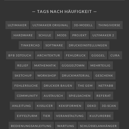
TAGS NACH HÄUFIGKEIT
ULTIMAKER
ULTIMAKER ORIGINAL
3D-MODELL
THINGIVERSE
HARDWARE
SCHULE
MODS
PROJEKT
ULTIMAKER 2
TINKERCAD
SOFTWARE
DRUCKEINSTELLUNGEN
BFB 3DTOUCH
ARCHITEKTUR
FEHLDRUCK
GÜGGEL
CURA
RELIEF
MATHEMATIK
GÜGGELTOWN
MEHRTEILIG
SKETCHUP
WORKSHOP
DRUCKMATERIAL
GESCHENK
FEHLERSUCHE
DRUCKER BAUEN
THE GEM
NETFABB
COMMUNITY
AUSTAUSCH
SPIELSACHEN
REFERAT
ANLEITUNG
KISSLICER
KEKSFORMEN
DEKO
3D-SCAN
EIFFELTURM
TIER
VERANSTALTUNG
KULTURERBE
BEDIENUNGSANLEITUNG
WARTUNG
SCHLÜSSELANHÄNGER