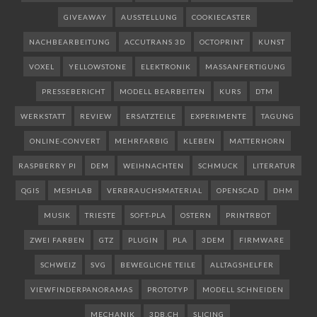
GIVEAWAY
AUSSTELLUNG
COOKIECASTER
NACHBEARBEITUNG
ACCUTRANS 3D
OCTOPRINT
KUNST
VOXEL
YELLOWSTONE
ELEKTRONIK
MASSANFERTIGUNG
PRESSEBERICHT
MODELL BEARBEITEN
KURS
DTM
WERKSTATT
REVIEW
ERSATZTEILE
EXPERIMENTE
TAGUNG
ONLINE-CONVERT
MEHRFARBIG
KLEBEN
MATTERHORN
RASPBERRY PI
DEM
WEIHNACHTEN
SCHMUCK
LITERATUR
QGIS
MESHLAB
VERBRAUCHSMATERIAL
OPENSCAD
DHM
MUSIK
TRIESTE
SOFT-PLA
OSTERN
PRINTRBOT
ZWEI FARBEN
GTZ
PLUGIN
PLA
3DEM
FIRMWARE
SCHWEIZ
SVG
BEWEGLICHE TEILE
ALLTAGSHELFER
VIEWFINDERPANORAMAS
PROTOTYP
MODELL SCHNEIDEN
MECHANIK
3DB.CH
SLICING