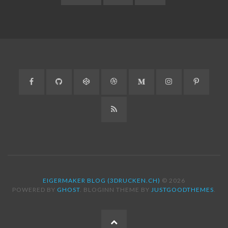
Facebook
GitHub
CodePen
Dribbble
Medium
Instagram
Pinteres
RSS
EIGERMAKER BLOG (3DRUCKEN.CH)
© 2026
POWERED BY
GHOST
. BLOGINN THEME BY
JUSTGOODTHEMES
.
ZUM