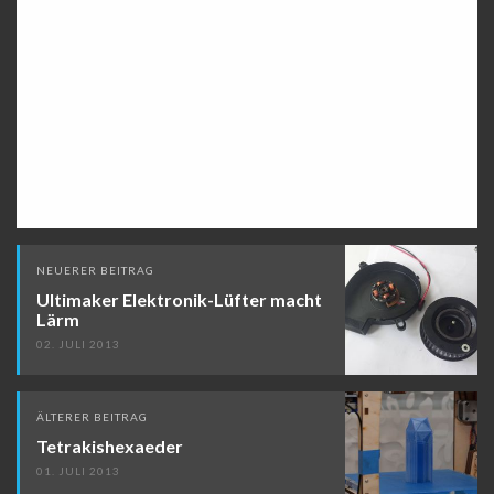
Beitragsnavigation
NEUERER BEITRAG
Ultimaker Elektronik-Lüfter macht
Lärm
02. JULI 2013
ÄLTERER BEITRAG
Tetrakishexaeder
01. JULI 2013