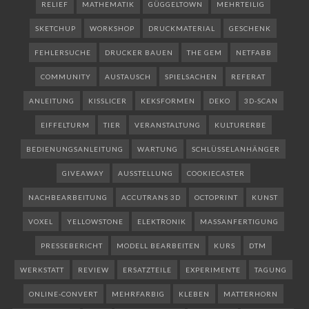
RELIEF
MATHEMATIK
GÜGGELTOWN
MEHRTEILIG
SKETCHUP
WORKSHOP
DRUCKMATERIAL
GESCHENK
FEHLERSUCHE
DRUCKER BAUEN
THE GEM
NETFABB
COMMUNITY
AUSTAUSCH
SPIELSACHEN
REFERAT
ANLEITUNG
KISSLICER
KEKSFORMEN
DEKO
3D-SCAN
EIFFELTURM
TIER
VERANSTALTUNG
KULTURERBE
BEDIENUNGSANLEITUNG
WARTUNG
SCHLÜSSELANHÄNGER
GIVEAWAY
AUSSTELLUNG
COOKIECASTER
NACHBEARBEITUNG
ACCUTRANS 3D
OCTOPRINT
KUNST
VOXEL
YELLOWSTONE
ELEKTRONIK
MASSANFERTIGUNG
PRESSEBERICHT
MODELL BEARBEITEN
KURS
DTM
WERKSTATT
REVIEW
ERSATZTEILE
EXPERIMENTE
TAGUNG
ONLINE-CONVERT
MEHRFARBIG
KLEBEN
MATTERHORN