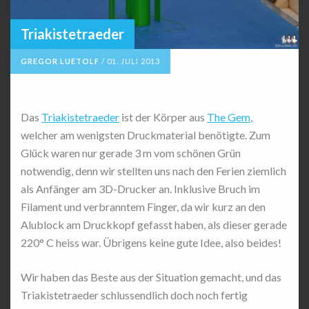
Triakistetraeder
GREGOR LUETOLF
/
01. JULI 2013
Das
Triakistetraeder
ist der Körper aus
The Gem
,
welcher am wenigsten Druckmaterial benötigte. Zum
Glück waren nur gerade 3 m vom schönen Grün
notwendig, denn wir stellten uns nach den Ferien ziemlich
als Anfänger am 3D-Drucker an. Inklusive Bruch im
Filament und verbranntem Finger, da wir kurz an den
Alublock am Druckkopf gefasst haben, als dieser gerade
220° C heiss war. Übrigens keine gute Idee, also beides!
Wir haben das Beste aus der Situation gemacht, und das
Triakistetraeder schlussendlich doch noch fertig