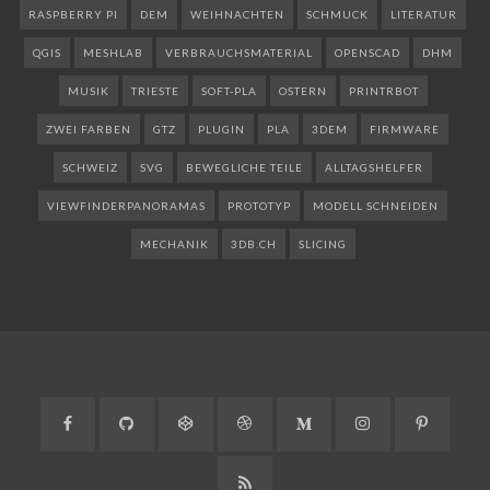
RASPBERRY PI
DEM
WEIHNACHTEN
SCHMUCK
LITERATUR
QGIS
MESHLAB
VERBRAUCHSMATERIAL
OPENSCAD
DHM
MUSIK
TRIESTE
SOFT-PLA
OSTERN
PRINTRBOT
ZWEI FARBEN
GTZ
PLUGIN
PLA
3DEM
FIRMWARE
SCHWEIZ
SVG
BEWEGLICHE TEILE
ALLTAGSHELFER
VIEWFINDERPANORAMAS
PROTOTYP
MODELL SCHNEIDEN
MECHANIK
3DB.CH
SLICING
Facebook
GitHub
CodePen
Dribbble
Medium
Instagram
Pinteres
RSS