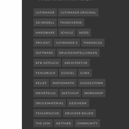
ULTIMAKER
ULTIMAKER ORIGINAL
3D-MODELL
THINGIVERSE
HARDWARE
SCHULE
MODS
PROJEKT
ULTIMAKER 2
TINKERCAD
SOFTWARE
DRUCKEINSTELLUNGEN
BFB 3DTOUCH
ARCHITEKTUR
FEHLDRUCK
GÜGGEL
CURA
RELIEF
MATHEMATIK
GÜGGELTOWN
MEHRTEILIG
SKETCHUP
WORKSHOP
DRUCKMATERIAL
GESCHENK
FEHLERSUCHE
DRUCKER BAUEN
THE GEM
NETFABB
COMMUNITY