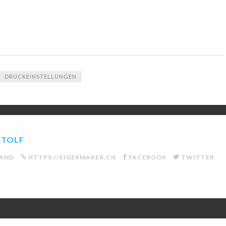
DRUCKEINSTELLUNGEN
ETOLF
LAND
HTTPS://EIGERMAKER.CH
FACEBOOK
TWITTER