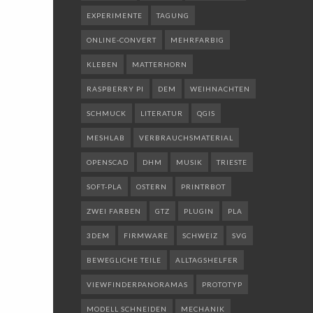
EXPERIMENTE
TAGUNG
ONLINE-CONVERT
MEHRFARBIG
KLEBEN
MATTERHORN
RASPBERRY PI
DEM
WEIHNACHTEN
SCHMUCK
LITERATUR
QGIS
MESHLAB
VERBRAUCHSMATERIAL
OPENSCAD
DHM
MUSIK
TRIESTE
SOFT-PLA
OSTERN
PRINTRBOT
ZWEI FARBEN
GTZ
PLUGIN
PLA
3DEM
FIRMWARE
SCHWEIZ
SVG
BEWEGLICHE TEILE
ALLTAGSHELFER
VIEWFINDERPANORAMAS
PROTOTYP
MODELL SCHNEIDEN
MECHANIK