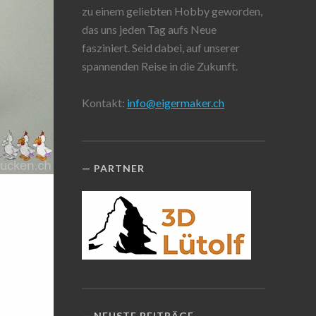
zu einem geliebten Hobby geworden,
das uns jeden Tag aufs Neue
fasziniert. Seid dabei, auf unserer
spannenden Reise in die Zukunft.
Kontakt:
info@eigermaker.ch
PARTNER
NEUSTE BEITRÄGE