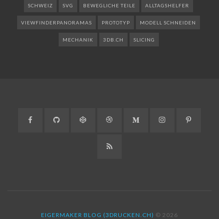
SCHWEIZ
SVG
BEWEGLICHE TEILE
ALLTAGSHELFER
VIEWFINDERPANORAMAS
PROTOTYP
MODELL SCHNEIDEN
MECHANIK
3DB.CH
SLICING
Facebook
GitHub
CodePen
Dribbble
Medium
Instagram
Pinteres
RSS
EIGERMAKER BLOG (3DRUCKEN.CH)
© 2026