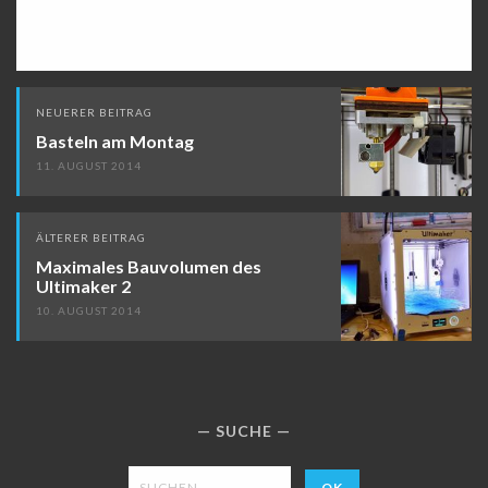
Beitragsnavigation
NEUERER BEITRAG
Basteln am Montag
11. AUGUST 2014
ÄLTERER BEITRAG
Maximales Bauvolumen des
Ultimaker 2
10. AUGUST 2014
SUCHE