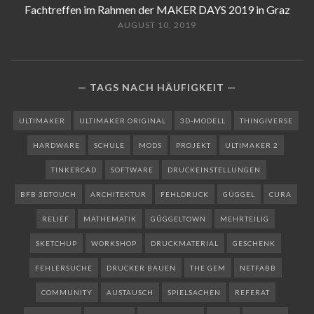
Fachtreffen im Rahmen der MAKER DAYS 2019 in Graz
AUGUST 10, 2019
TAGS NACH HÄUFIGKEIT
ULTIMAKER
ULTIMAKER ORIGINAL
3D-MODELL
THINGIVERSE
HARDWARE
SCHULE
MODS
PROJEKT
ULTIMAKER 2
TINKERCAD
SOFTWARE
DRUCKEINSTELLUNGEN
BFB 3DTOUCH
ARCHITEKTUR
FEHLDRUCK
GÜGGEL
CURA
RELIEF
MATHEMATIK
GÜGGELTOWN
MEHRTEILIG
SKETCHUP
WORKSHOP
DRUCKMATERIAL
GESCHENK
FEHLERSUCHE
DRUCKER BAUEN
THE GEM
NETFABB
COMMUNITY
AUSTAUSCH
SPIELSACHEN
REFERAT