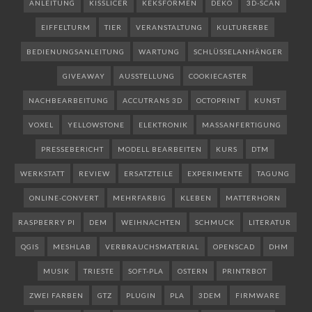
ANLEITUNG
KISSLICER
KEKSFORMEN
DEKO
3D-SCAN
EIFFELTURM
TIER
VERANSTALTUNG
KULTURERBE
BEDIENUNGSANLEITUNG
WARTUNG
SCHLÜSSELANHÄNGER
GIVEAWAY
AUSSTELLUNG
COOKIECASTER
NACHBEARBEITUNG
ACCUTRANS 3D
OCTOPRINT
KUNST
VOXEL
YELLOWSTONE
ELEKTRONIK
MASSANFERTIGUNG
PRESSEBERICHT
MODELL BEARBEITEN
KURS
DTM
WERKSTATT
REVIEW
ERSATZTEILE
EXPERIMENTE
TAGUNG
ONLINE-CONVERT
MEHRFARBIG
KLEBEN
MATTERHORN
RASPBERRY PI
DEM
WEIHNACHTEN
SCHMUCK
LITERATUR
QGIS
MESHLAB
VERBRAUCHSMATERIAL
OPENSCAD
DHM
MUSIK
TRIESTE
SOFT-PLA
OSTERN
PRINTRBOT
ZWEI FARBEN
GTZ
PLUGIN
PLA
3DEM
FIRMWARE