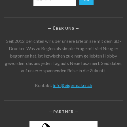
ÜBER UNS
Seit 2012 berichten wir über unsere Erlebnisse mit dem 3D-
Drucker. Was zu Beginn als simple Frage mit viel Neugier
begonnen hat, ist inzwischen zu einem geliebten Hobby
geworden, das uns jeden Tag aufs Neue fasziniert. Seid dabei,
auf unserer spannenden Reise in die Zukunft.
Kontakt:
info@eigermaker.ch
PARTNER