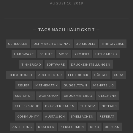
AUGUST 10, 2019
TAGS NACH HÄUFIGKEIT
ULTIMAKER
ULTIMAKER ORIGINAL
3D-MODELL
THINGIVERSE
HARDWARE
SCHULE
MODS
PROJEKT
ULTIMAKER 2
TINKERCAD
SOFTWARE
DRUCKEINSTELLUNGEN
BFB 3DTOUCH
ARCHITEKTUR
FEHLDRUCK
GÜGGEL
CURA
RELIEF
MATHEMATIK
GÜGGELTOWN
MEHRTEILIG
SKETCHUP
WORKSHOP
DRUCKMATERIAL
GESCHENK
FEHLERSUCHE
DRUCKER BAUEN
THE GEM
NETFABB
COMMUNITY
AUSTAUSCH
SPIELSACHEN
REFERAT
ANLEITUNG
KISSLICER
KEKSFORMEN
DEKO
3D-SCAN