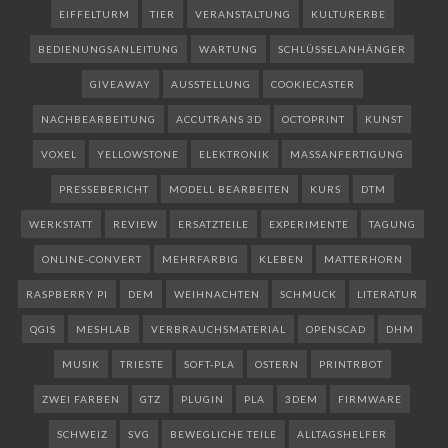
EIFFELTURM
TIER
VERANSTALTUNG
KULTURERBE
BEDIENUNGSANLEITUNG
WARTUNG
SCHLÜSSELANHÄNGER
GIVEAWAY
AUSSTELLUNG
COOKIECASTER
NACHBEARBEITUNG
ACCUTRANS 3D
OCTOPRINT
KUNST
VOXEL
YELLOWSTONE
ELEKTRONIK
MASSANFERTIGUNG
PRESSEBERICHT
MODELL BEARBEITEN
KURS
DTM
WERKSTATT
REVIEW
ERSATZTEILE
EXPERIMENTE
TAGUNG
ONLINE-CONVERT
MEHRFARBIG
KLEBEN
MATTERHORN
RASPBERRY PI
DEM
WEIHNACHTEN
SCHMUCK
LITERATUR
QGIS
MESHLAB
VERBRAUCHSMATERIAL
OPENSCAD
DHM
MUSIK
TRIESTE
SOFT-PLA
OSTERN
PRINTRBOT
ZWEI FARBEN
GTZ
PLUGIN
PLA
3DEM
FIRMWARE
SCHWEIZ
SVG
BEWEGLICHE TEILE
ALLTAGSHELFER