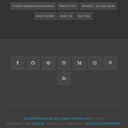
VIEWFINDERPANORAMAS
PROTOTYP
MODELL SCHNEIDEN
MECHANIK
3DB.CH
SLICING
Facebook
GitHub
CodePen
Dribbble
Medium
Instagram
Pinteres
RSS
EIGERMAKER BLOG (3DRUCKEN.CH)
© 2026
POWERED BY
GHOST
. BLOGINN THEME BY
JUSTGOODTHEMES
.