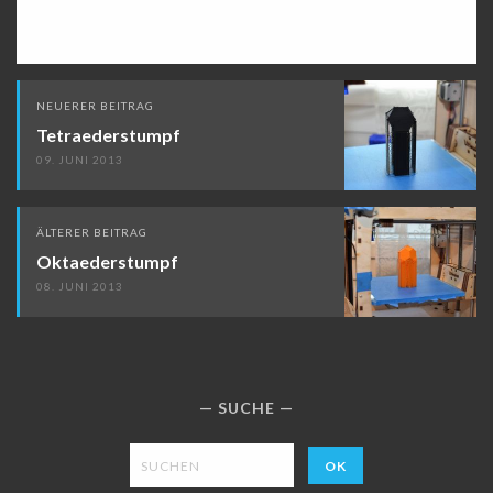
Beitragsnavigation
NEUERER BEITRAG
Tetraederstumpf
09. JUNI 2013
ÄLTERER BEITRAG
Oktaederstumpf
08. JUNI 2013
SUCHE