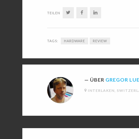
TWITTER
FACEBOOK
LINKEDIN
TEILEN
TAGS:
HARDWARE
REVIEW
ÜBER
GREGOR LU
INTERLAKEN, SWITZER