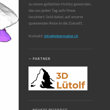
zu einem geliebten Hobby geworden,
das uns jeden Tag aufs Neue
fasziniert. Seid dabei, auf unserer
spannenden Reise in die Zukunft.
Kontakt:
info@eigermaker.ch
PARTNER
NEUSTE BEITRÄGE