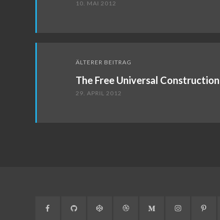
10. MAI 2012
ÄLTERER BEITRAG
The Free Universal Construction
29. APRIL 2012
Facebook
GitHub
CodePen
Dribbble
Medium
Instagram
Pint