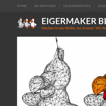
HOME
3D-DRUCKEN
GELÄNDERELIEFS
EIG
EIGERMAKER B
Machen ist wie Wollen, nur krasser! Wir be