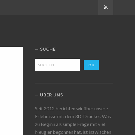
Abonnieren
SUCHE
ÜBER UNS
Seit 2012 berichten wir über unsere
Erlebnisse mit dem 3D-Drucker. Was
zu Beginn als simple Frage mit viel
Neugier begonnen hat, ist inzwischen