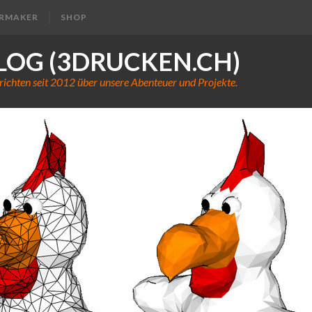
ERMAKER
SHOP
LOG (3DRUCKEN.CH)
richten seit 2012 über unsere Abenteuer und Projekte.