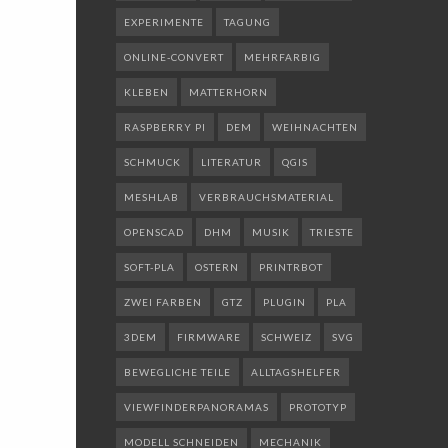
EXPERIMENTE
TAGUNG
ONLINE-CONVERT
MEHRFARBIG
KLEBEN
MATTERHORN
RASPBERRY PI
DEM
WEIHNACHTEN
SCHMUCK
LITERATUR
QGIS
MESHLAB
VERBRAUCHSMATERIAL
OPENSCAD
DHM
MUSIK
TRIESTE
SOFT-PLA
OSTERN
PRINTRBOT
ZWEI FARBEN
GTZ
PLUGIN
PLA
3DEM
FIRMWARE
SCHWEIZ
SVG
BEWEGLICHE TEILE
ALLTAGSHELFER
VIEWFINDERPANORAMAS
PROTOTYP
MODELL SCHNEIDEN
MECHANIK