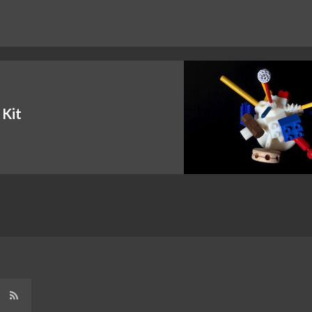
 Kit
erest
RSS