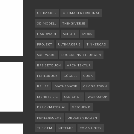
ULTIMAKER
ULTIMAKER ORIGINAL
3D-MODELL
THINGIVERSE
HARDWARE
SCHULE
MODS
PROJEKT
ULTIMAKER 2
TINKERCAD
SOFTWARE
DRUCKEINSTELLUNGEN
BFB 3DTOUCH
ARCHITEKTUR
FEHLDRUCK
GÜGGEL
CURA
RELIEF
MATHEMATIK
GÜGGELTOWN
MEHRTEILIG
SKETCHUP
WORKSHOP
DRUCKMATERIAL
GESCHENK
FEHLERSUCHE
DRUCKER BAUEN
THE GEM
NETFABB
COMMUNITY