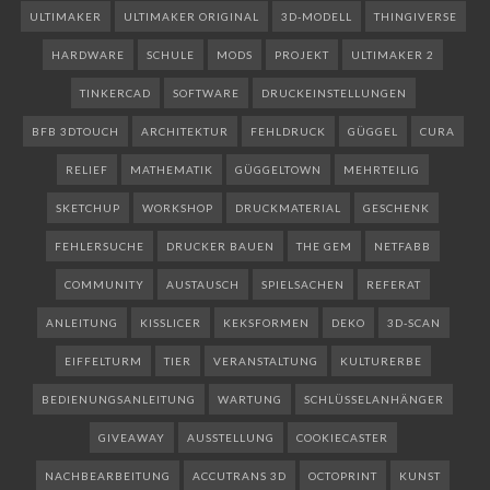
ULTIMAKER
ULTIMAKER ORIGINAL
3D-MODELL
THINGIVERSE
HARDWARE
SCHULE
MODS
PROJEKT
ULTIMAKER 2
TINKERCAD
SOFTWARE
DRUCKEINSTELLUNGEN
BFB 3DTOUCH
ARCHITEKTUR
FEHLDRUCK
GÜGGEL
CURA
RELIEF
MATHEMATIK
GÜGGELTOWN
MEHRTEILIG
SKETCHUP
WORKSHOP
DRUCKMATERIAL
GESCHENK
FEHLERSUCHE
DRUCKER BAUEN
THE GEM
NETFABB
COMMUNITY
AUSTAUSCH
SPIELSACHEN
REFERAT
ANLEITUNG
KISSLICER
KEKSFORMEN
DEKO
3D-SCAN
EIFFELTURM
TIER
VERANSTALTUNG
KULTURERBE
BEDIENUNGSANLEITUNG
WARTUNG
SCHLÜSSELANHÄNGER
GIVEAWAY
AUSSTELLUNG
COOKIECASTER
NACHBEARBEITUNG
ACCUTRANS 3D
OCTOPRINT
KUNST