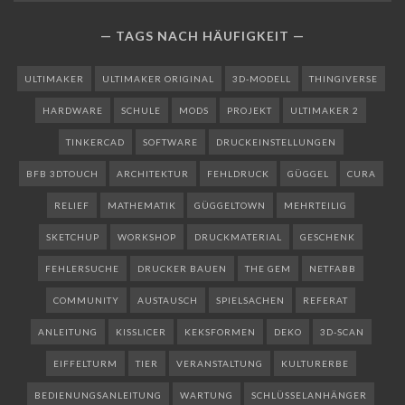
TAGS NACH HÄUFIGKEIT
ULTIMAKER
ULTIMAKER ORIGINAL
3D-MODELL
THINGIVERSE
HARDWARE
SCHULE
MODS
PROJEKT
ULTIMAKER 2
TINKERCAD
SOFTWARE
DRUCKEINSTELLUNGEN
BFB 3DTOUCH
ARCHITEKTUR
FEHLDRUCK
GÜGGEL
CURA
RELIEF
MATHEMATIK
GÜGGELTOWN
MEHRTEILIG
SKETCHUP
WORKSHOP
DRUCKMATERIAL
GESCHENK
FEHLERSUCHE
DRUCKER BAUEN
THE GEM
NETFABB
COMMUNITY
AUSTAUSCH
SPIELSACHEN
REFERAT
ANLEITUNG
KISSLICER
KEKSFORMEN
DEKO
3D-SCAN
EIFFELTURM
TIER
VERANSTALTUNG
KULTURERBE
BEDIENUNGSANLEITUNG
WARTUNG
SCHLÜSSELANHÄNGER