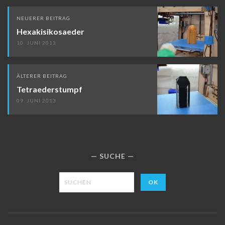
Beitragsnavigation
NEUERER BEITRAG
Hexakisikosaeder
10. JUNI 2013
ÄLTERER BEITRAG
Tetraederstumpf
09. JUNI 2013
SUCHE