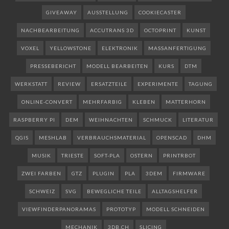
GIVEAWAY
AUSSTELLUNG
COOKIECASTER
NACHBEARBEITUNG
ACCUTRANS 3D
OCTOPRINT
KUNST
VOXEL
YELLOWSTONE
ELEKTRONIK
MASSANFERTIGUNG
PRESSEBERICHT
MODELL BEARBEITEN
KURS
DTM
WERKSTATT
REVIEW
ERSATZTEILE
EXPERIMENTE
TAGUNG
ONLINE-CONVERT
MEHRFARBIG
KLEBEN
MATTERHORN
RASPBERRY PI
DEM
WEIHNACHTEN
SCHMUCK
LITERATUR
QGIS
MESHLAB
VERBRAUCHSMATERIAL
OPENSCAD
DHM
MUSIK
TRIESTE
SOFT-PLA
OSTERN
PRINTRBOT
ZWEI FARBEN
GTZ
PLUGIN
PLA
3DEM
FIRMWARE
SCHWEIZ
SVG
BEWEGLICHE TEILE
ALLTAGSHELFER
VIEWFINDERPANORAMAS
PROTOTYP
MODELL SCHNEIDEN
MECHANIK
3DB.CH
SLICING