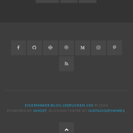
Facebook
GitHub
CodePen
Dribbble
Medium
Instagram
Pinteres
RSS
EIGERMAKER BLOG (3DRUCKEN.CH)
© 2026
POWERED BY
GHOST
. BLOGINN THEME BY
JUSTGOODTHEMES
.
ZUM