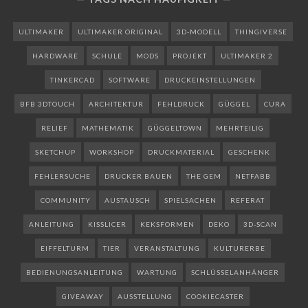
ULTIMAKER
ULTIMAKER ORIGINAL
3D-MODELL
THINGIVERSE
HARDWARE
SCHULE
MODS
PROJEKT
ULTIMAKER 2
TINKERCAD
SOFTWARE
DRUCKEINSTELLUNGEN
BFB 3DTOUCH
ARCHITEKTUR
FEHLDRUCK
GÜGGEL
CURA
RELIEF
MATHEMATIK
GÜGGELTOWN
MEHRTEILIG
SKETCHUP
WORKSHOP
DRUCKMATERIAL
GESCHENK
FEHLERSUCHE
DRUCKER BAUEN
THE GEM
NETFABB
COMMUNITY
AUSTAUSCH
SPIELSACHEN
REFERAT
ANLEITUNG
KISSLICER
KEKSFORMEN
DEKO
3D-SCAN
EIFFELTURM
TIER
VERANSTALTUNG
KULTURERBE
BEDIENUNGSANLEITUNG
WARTUNG
SCHLÜSSELANHÄNGER
GIVEAWAY
AUSSTELLUNG
COOKIECASTER