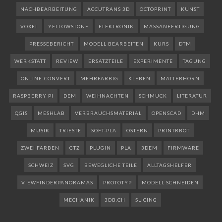
NACHBEARBEITUNG
ACCUTRANS 3D
OCTOPRINT
KUNST
VOXEL
YELLOWSTONE
ELEKTRONIK
MASSANFERTIGUNG
PRESSEBERICHT
MODELL BEARBEITEN
KURS
DTM
WERKSTATT
REVIEW
ERSATZTEILE
EXPERIMENTE
TAGUNG
ONLINE-CONVERT
MEHRFARBIG
KLEBEN
MATTERHORN
RASPBERRY PI
DEM
WEIHNACHTEN
SCHMUCK
LITERATUR
QGIS
MESHLAB
VERBRAUCHSMATERIAL
OPENSCAD
DHM
MUSIK
TRIESTE
SOFT-PLA
OSTERN
PRINTRBOT
ZWEI FARBEN
GTZ
PLUGIN
PLA
3DEM
FIRMWARE
SCHWEIZ
SVG
BEWEGLICHE TEILE
ALLTAGSHELFER
VIEWFINDERPANORAMAS
PROTOTYP
MODELL SCHNEIDEN
MECHANIK
3DB.CH
SLICING