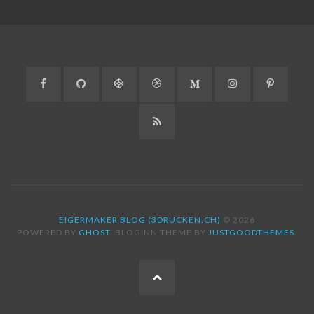
Facebook
GitHub
CodePen
Dribbble
Medium
Instagram
Pinteres
RSS
EIGERMAKER BLOG (3DRUCKEN.CH)
© 2026
POWERED BY
GHOST
. BLOGINN THEME BY
JUSTGOODTHEMES
.
ZUM
SEITENANFANG