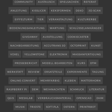
COMMUNITY
AUSTAUSCH
SPIELSACHEN
REFERAT
ANLEITUNG
KISSLICER
KEKSFORMEN
DEKO
3D-SCAN
EIFFELTURM
TIER
VERANSTALTUNG
KULTURERBE
BEDIENUNGSANLEITUNG
WARTUNG
SCHLÜSSELANHÄNGER
GIVEAWAY
AUSSTELLUNG
COOKIECASTER
NACHBEARBEITUNG
ACCUTRANS 3D
OCTOPRINT
KUNST
VOXEL
YELLOWSTONE
ELEKTRONIK
MASSANFERTIGUNG
PRESSEBERICHT
MODELL BEARBEITEN
KURS
DTM
WERKSTATT
REVIEW
ERSATZTEILE
EXPERIMENTE
TAGUNG
ONLINE-CONVERT
MEHRFARBIG
KLEBEN
MATTERHORN
RASPBERRY PI
DEM
WEIHNACHTEN
SCHMUCK
LITERATUR
QGIS
MESHLAB
VERBRAUCHSMATERIAL
OPENSCAD
DHM
MUSIK
TRIESTE
SOFT-PLA
OSTERN
PRINTRBOT