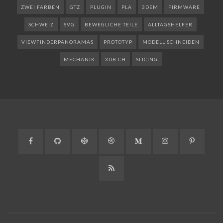
ZWEI FARBEN
GTZ
PLUGIN
PLA
3DEM
FIRMWARE
SCHWEIZ
SVG
BEWEGLICHE TEILE
ALLTAGSHELFER
VIEWFINDERPANORAMAS
PROTOTYP
MODELL SCHNEIDEN
MECHANIK
3DB.CH
SLICING
Facebook
GitHub
CodePen
Dribbble
Medium
Instagram
Pinteres
RSS