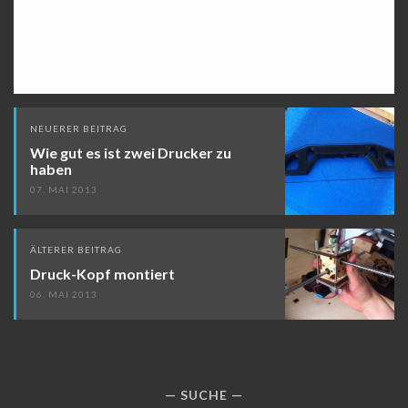
Beitragsnavigation
NEUERER BEITRAG
Wie gut es ist zwei Drucker zu
haben
07. MAI 2013
ÄLTERER BEITRAG
Druck-Kopf montiert
06. MAI 2013
SUCHE