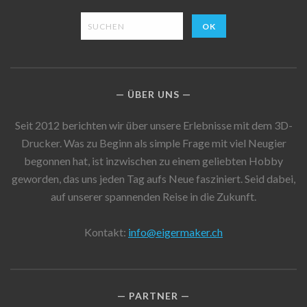
ÜBER UNS
Seit 2012 berichten wir über unsere Erlebnisse mit dem 3D-
Drucker. Was zu Beginn als simple Frage mit viel Neugier
begonnen hat, ist inzwischen zu einem geliebten Hobby
geworden, das uns jeden Tag aufs Neue fasziniert. Seid dabei,
auf unserer spannenden Reise in die Zukunft.
Kontakt:
info@eigermaker.ch
PARTNER