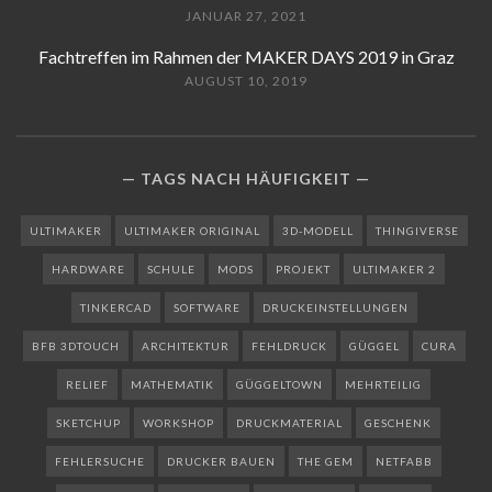
JANUAR 27, 2021
Fachtreffen im Rahmen der MAKER DAYS 2019 in Graz
AUGUST 10, 2019
TAGS NACH HÄUFIGKEIT
ULTIMAKER
ULTIMAKER ORIGINAL
3D-MODELL
THINGIVERSE
HARDWARE
SCHULE
MODS
PROJEKT
ULTIMAKER 2
TINKERCAD
SOFTWARE
DRUCKEINSTELLUNGEN
BFB 3DTOUCH
ARCHITEKTUR
FEHLDRUCK
GÜGGEL
CURA
RELIEF
MATHEMATIK
GÜGGELTOWN
MEHRTEILIG
SKETCHUP
WORKSHOP
DRUCKMATERIAL
GESCHENK
FEHLERSUCHE
DRUCKER BAUEN
THE GEM
NETFABB