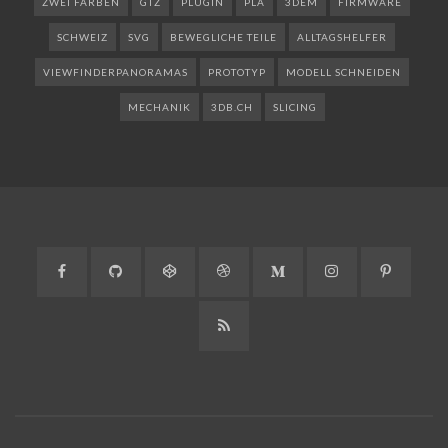
ZWEI FARBEN
GTZ
PLUGIN
PLA
3DEM
FIRMWARE
SCHWEIZ
SVG
BEWEGLICHE TEILE
ALLTAGSHELFER
VIEWFINDERPANORAMAS
PROTOTYP
MODELL SCHNEIDEN
MECHANIK
3DB.CH
SLICING
Facebook
GitHub
CodePen
Dribbble
Medium
Instagram
Pinteres
RSS