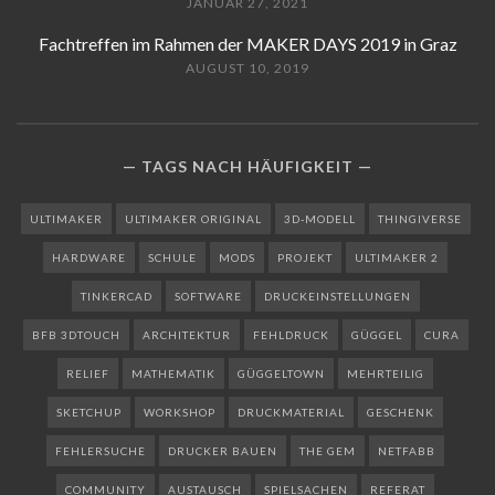
JANUAR 27, 2021
Fachtreffen im Rahmen der MAKER DAYS 2019 in Graz
AUGUST 10, 2019
TAGS NACH HÄUFIGKEIT
ULTIMAKER
ULTIMAKER ORIGINAL
3D-MODELL
THINGIVERSE
HARDWARE
SCHULE
MODS
PROJEKT
ULTIMAKER 2
TINKERCAD
SOFTWARE
DRUCKEINSTELLUNGEN
BFB 3DTOUCH
ARCHITEKTUR
FEHLDRUCK
GÜGGEL
CURA
RELIEF
MATHEMATIK
GÜGGELTOWN
MEHRTEILIG
SKETCHUP
WORKSHOP
DRUCKMATERIAL
GESCHENK
FEHLERSUCHE
DRUCKER BAUEN
THE GEM
NETFABB
COMMUNITY
AUSTAUSCH
SPIELSACHEN
REFERAT