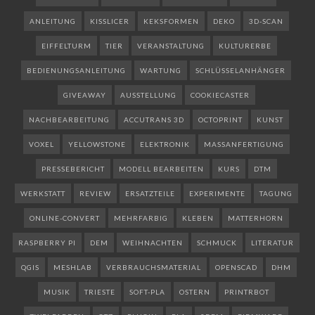
ANLEITUNG
KISSLICER
KEKSFORMEN
DEKO
3D-SCAN
EIFFELTURM
TIER
VERANSTALTUNG
KULTURERBE
BEDIENUNGSANLEITUNG
WARTUNG
SCHLÜSSELANHÄNGER
GIVEAWAY
AUSSTELLUNG
COOKIECASTER
NACHBEARBEITUNG
ACCUTRANS 3D
OCTOPRINT
KUNST
VOXEL
YELLOWSTONE
ELEKTRONIK
MASSANFERTIGUNG
PRESSEBERICHT
MODELL BEARBEITEN
KURS
DTM
WERKSTATT
REVIEW
ERSATZTEILE
EXPERIMENTE
TAGUNG
ONLINE-CONVERT
MEHRFARBIG
KLEBEN
MATTERHORN
RASPBERRY PI
DEM
WEIHNACHTEN
SCHMUCK
LITERATUR
QGIS
MESHLAB
VERBRAUCHSMATERIAL
OPENSCAD
DHM
MUSIK
TRIESTE
SOFT-PLA
OSTERN
PRINTRBOT