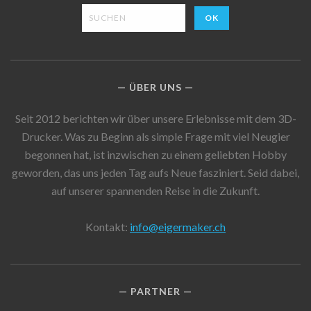
ÜBER UNS
Seit 2012 berichten wir über unsere Erlebnisse mit dem 3D-
Drucker. Was zu Beginn als simple Frage mit viel Neugier
begonnen hat, ist inzwischen zu einem geliebten Hobby
geworden, das uns jeden Tag aufs Neue fasziniert. Seid dabei,
auf unserer spannenden Reise in die Zukunft.
Kontakt:
info@eigermaker.ch
PARTNER