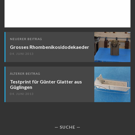
Beitragsnavigation
NEUERER BEITRAG
Grosses Rhombenikosidodekaeder
04. JUNI 2013
ÄLTERER BEITRAG
Testprint für Günter Glatter aus
Güglingen
04. JUNI 2013
SUCHE