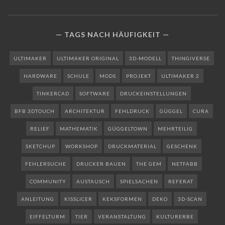
TAGS NACH HÄUFIGKEIT
ULTIMAKER
ULTIMAKER ORIGINAL
3D-MODELL
THINGIVERSE
HARDWARE
SCHULE
MODS
PROJEKT
ULTIMAKER 2
TINKERCAD
SOFTWARE
DRUCKEINSTELLUNGEN
BFB 3DTOUCH
ARCHITEKTUR
FEHLDRUCK
GÜGGEL
CURA
RELIEF
MATHEMATIK
GÜGGELTOWN
MEHRTEILIG
SKETCHUP
WORKSHOP
DRUCKMATERIAL
GESCHENK
FEHLERSUCHE
DRUCKER BAUEN
THE GEM
NETFABB
COMMUNITY
AUSTAUSCH
SPIELSACHEN
REFERAT
ANLEITUNG
KISSLICER
KEKSFORMEN
DEKO
3D-SCAN
EIFFELTURM
TIER
VERANSTALTUNG
KULTURERBE