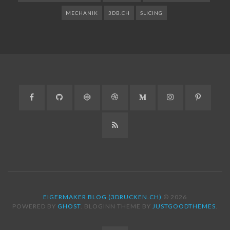
MECHANIK
3DB.CH
SLICING
Facebook
GitHub
CodePen
Dribbble
Medium
Instagram
Pinteres
RSS
EIGERMAKER BLOG (3DRUCKEN.CH)
© 2026
POWERED BY
GHOST
. BLOGINN THEME BY
JUSTGOODTHEMES
.