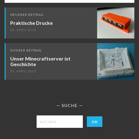
Beitragsnavigation
NEUERER BEITRAG
Praktische Drucke
26. APRIL 2013
ÄLTERER BEITRAG
Unser Minecraftserver ist
Geschichte
25. APRIL 2013
SUCHE