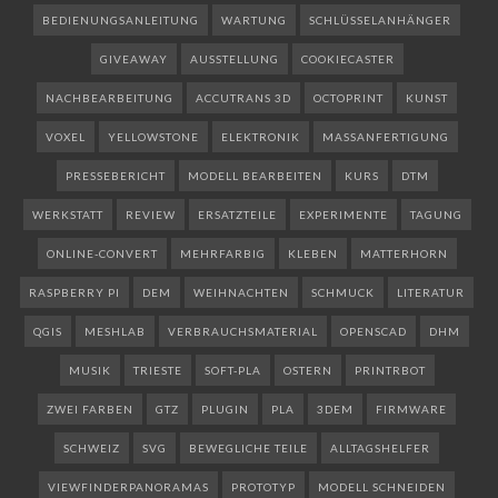
BEDIENUNGSANLEITUNG
WARTUNG
SCHLÜSSELANHÄNGER
GIVEAWAY
AUSSTELLUNG
COOKIECASTER
NACHBEARBEITUNG
ACCUTRANS 3D
OCTOPRINT
KUNST
VOXEL
YELLOWSTONE
ELEKTRONIK
MASSANFERTIGUNG
PRESSEBERICHT
MODELL BEARBEITEN
KURS
DTM
WERKSTATT
REVIEW
ERSATZTEILE
EXPERIMENTE
TAGUNG
ONLINE-CONVERT
MEHRFARBIG
KLEBEN
MATTERHORN
RASPBERRY PI
DEM
WEIHNACHTEN
SCHMUCK
LITERATUR
QGIS
MESHLAB
VERBRAUCHSMATERIAL
OPENSCAD
DHM
MUSIK
TRIESTE
SOFT-PLA
OSTERN
PRINTRBOT
ZWEI FARBEN
GTZ
PLUGIN
PLA
3DEM
FIRMWARE
SCHWEIZ
SVG
BEWEGLICHE TEILE
ALLTAGSHELFER
VIEWFINDERPANORAMAS
PROTOTYP
MODELL SCHNEIDEN