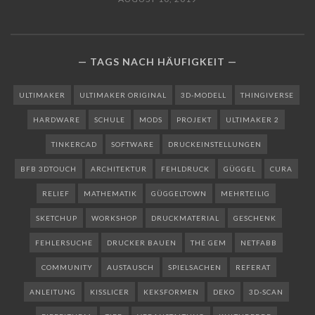
TAGS NACH HÄUFIGKEIT
ULTIMAKER
ULTIMAKER ORIGINAL
3D-MODELL
THINGIVERSE
HARDWARE
SCHULE
MODS
PROJEKT
ULTIMAKER 2
TINKERCAD
SOFTWARE
DRUCKEINSTELLUNGEN
BFB 3DTOUCH
ARCHITEKTUR
FEHLDRUCK
GÜGGEL
CURA
RELIEF
MATHEMATIK
GÜGGELTOWN
MEHRTEILIG
SKETCHUP
WORKSHOP
DRUCKMATERIAL
GESCHENK
FEHLERSUCHE
DRUCKER BAUEN
THE GEM
NETFABB
COMMUNITY
AUSTAUSCH
SPIELSACHEN
REFERAT
ANLEITUNG
KISSLICER
KEKSFORMEN
DEKO
3D-SCAN