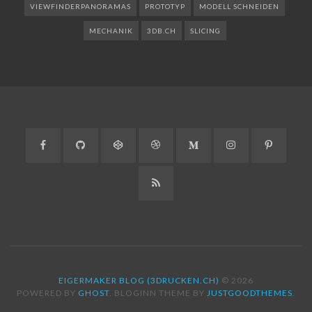
VIEWFINDERPANORAMAS
PROTOTYP
MODELL SCHNEIDEN
MECHANIK
3DB.CH
SLICING
Facebook
GitHub
CodePen
Dribbble
Medium
Instagram
Pinteres
RSS
EIGERMAKER BLOG (3DRUCKEN.CH)
© 2026
POWERED BY
GHOST
. BLOGINN THEME BY
JUSTGOODTHEMES
.