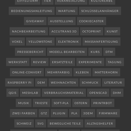
EIFFELTURM
TIER
VERANSTALTUNG
KULTURERBE
BEDIENUNGSANLEITUNG
WARTUNG
SCHLÜSSELANHÄNGER
GIVEAWAY
AUSSTELLUNG
COOKIECASTER
NACHBEARBEITUNG
ACCUTRANS 3D
OCTOPRINT
KUNST
VOXEL
YELLOWSTONE
ELEKTRONIK
MASSANFERTIGUNG
PRESSEBERICHT
MODELL BEARBEITEN
KURS
DTM
WERKSTATT
REVIEW
ERSATZTEILE
EXPERIMENTE
TAGUNG
ONLINE-CONVERT
MEHRFARBIG
KLEBEN
MATTERHORN
RASPBERRY PI
DEM
WEIHNACHTEN
SCHMUCK
LITERATUR
QGIS
MESHLAB
VERBRAUCHSMATERIAL
OPENSCAD
DHM
MUSIK
TRIESTE
SOFT-PLA
OSTERN
PRINTRBOT
ZWEI FARBEN
GTZ
PLUGIN
PLA
3DEM
FIRMWARE
SCHWEIZ
SVG
BEWEGLICHE TEILE
ALLTAGSHELFER