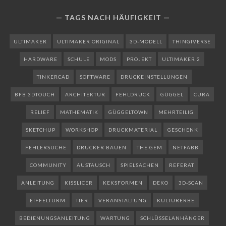
TAGS NACH HÄUFIGKEIT
ULTIMAKER
ULTIMAKER ORIGINAL
3D-MODELL
THINGIVERSE
HARDWARE
SCHULE
MODS
PROJEKT
ULTIMAKER 2
TINKERCAD
SOFTWARE
DRUCKEINSTELLUNGEN
BFB 3DTOUCH
ARCHITEKTUR
FEHLDRUCK
GÜGGEL
CURA
RELIEF
MATHEMATIK
GÜGGELTOWN
MEHRTEILIG
SKETCHUP
WORKSHOP
DRUCKMATERIAL
GESCHENK
FEHLERSUCHE
DRUCKER BAUEN
THE GEM
NETFABB
COMMUNITY
AUSTAUSCH
SPIELSACHEN
REFERAT
ANLEITUNG
KISSLICER
KEKSFORMEN
DEKO
3D-SCAN
EIFFELTURM
TIER
VERANSTALTUNG
KULTURERBE
BEDIENUNGSANLEITUNG
WARTUNG
SCHLÜSSELANHÄNGER