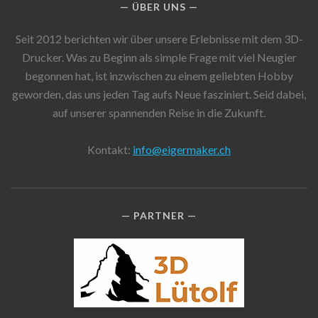
ÜBER UNS
Seit 2012 berichten wir über unsere Erlebnisse mit dem 3D-
Drucker. Was zu Beginn als simple Frage mit viel Neugier
begonnen hat, ist inzwischen zu einem geliebten Hobby
geworden, das uns jeden Tag aufs Neue fasziniert. Seid dabei,
auf unserer spannenden Reise in die Zukunft.
Kontakt:
info@eigermaker.ch
PARTNER