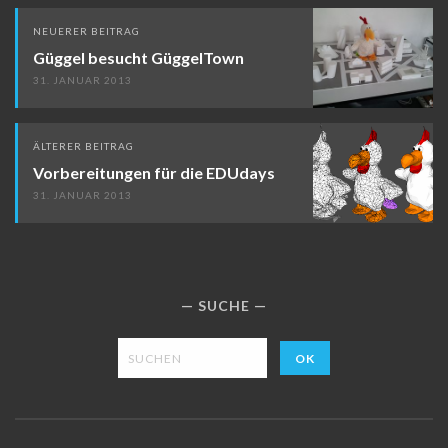
Beitragsnavigation
NEUERER BEITRAG
Güggel besucht GüggelTown
31. JANUAR 2013
ÄLTERER BEITRAG
Vorbereitungen für die EDUdays
31. JANUAR 2013
SUCHE