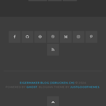
Facebook
GitHub
CodePen
Dribbble
Medium
Instagram
Pinteres
RSS
EIGERMAKER BLOG (3DRUCKEN.CH)
© 2026
POWERED BY
GHOST
. BLOGINN THEME BY
JUSTGOODTHEMES
.
ZUM