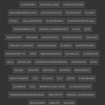
GIVEAWAY
AUSSTELLUNG
COOKIECASTER
NACHBEARBEITUNG
ACCUTRANS 3D
OCTOPRINT
KUNST
VOXEL
YELLOWSTONE
ELEKTRONIK
MASSANFERTIGUNG
PRESSEBERICHT
MODELL BEARBEITEN
KURS
DTM
WERKSTATT
REVIEW
ERSATZTEILE
EXPERIMENTE
TAGUNG
ONLINE-CONVERT
MEHRFARBIG
KLEBEN
MATTERHORN
RASPBERRY PI
DEM
WEIHNACHTEN
SCHMUCK
LITERATUR
QGIS
MESHLAB
VERBRAUCHSMATERIAL
OPENSCAD
DHM
MUSIK
TRIESTE
SOFT-PLA
OSTERN
PRINTRBOT
ZWEI FARBEN
GTZ
PLUGIN
PLA
3DEM
FIRMWARE
SCHWEIZ
SVG
BEWEGLICHE TEILE
ALLTAGSHELFER
VIEWFINDERPANORAMAS
PROTOTYP
MODELL SCHNEIDEN
MECHANIK
3DB.CH
SLICING