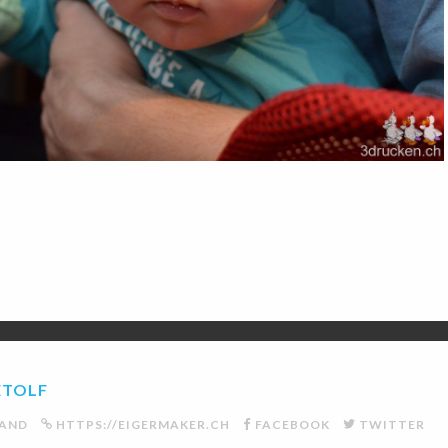
ETOLF
LAND
HTTPS://EIGERMAKER.CH
FACEBOOK
TWITTER