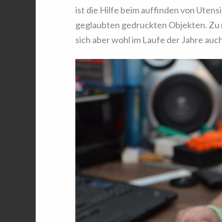
ist die Hilfe beim auffinden von Uten
geglaubten gedruckten Objekten. Zu na
sich aber wohl im Laufe der Jahre auc