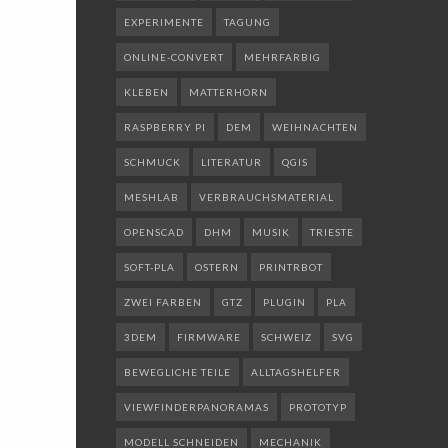
EXPERIMENTE
TAGUNG
ONLINE-CONVERT
MEHRFARBIG
KLEBEN
MATTERHORN
RASPBERRY PI
DEM
WEIHNACHTEN
SCHMUCK
LITERATUR
QGIS
MESHLAB
VERBRAUCHSMATERIAL
OPENSCAD
DHM
MUSIK
TRIESTE
SOFT-PLA
OSTERN
PRINTRBOT
ZWEI FARBEN
GTZ
PLUGIN
PLA
3DEM
FIRMWARE
SCHWEIZ
SVG
BEWEGLICHE TEILE
ALLTAGSHELFER
VIEWFINDERPANORAMAS
PROTOTYP
MODELL SCHNEIDEN
MECHANIK