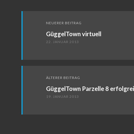
Beitragsnavigation
NEUERER BEITRAG
GüggelTown virtuell
22. JANUAR 2013
ÄLTERER BEITRAG
GüggelTown Parzelle 8 erfolgre
19. JANUAR 2013