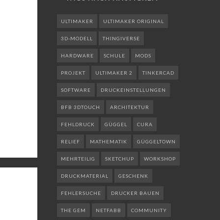
ULTIMAKER
ULTIMAKER ORIGINAL
3D-MODELL
THINGIVERSE
HARDWARE
SCHULE
MODS
PROJEKT
ULTIMAKER 2
TINKERCAD
SOFTWARE
DRUCKEINSTELLUNGEN
BFB 3DTOUCH
ARCHITEKTUR
FEHLDRUCK
GÜGGEL
CURA
RELIEF
MATHEMATIK
GÜGGELTOWN
MEHRTEILIG
SKETCHUP
WORKSHOP
DRUCKMATERIAL
GESCHENK
FEHLERSUCHE
DRUCKER BAUEN
THE GEM
NETFABB
COMMUNITY