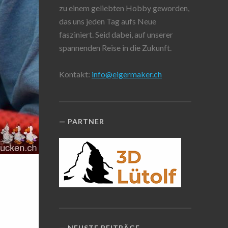
zu einem geliebten Hobby geworden,
das uns jeden Tag aufs Neue
fasziniert. Seid dabei, auf unserer
spannenden Reise in die Zukunft.
Kontakt:
info@eigermaker.ch
PARTNER
NEUSTE BEITRÄGE