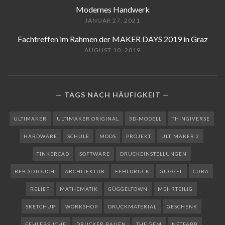
Modernes Handwerk
JANUAR 27, 2021
Fachtreffen im Rahmen der MAKER DAYS 2019 in Graz
AUGUST 10, 2019
TAGS NACH HÄUFIGKEIT
ULTIMAKER
ULTIMAKER ORIGINAL
3D-MODELL
THINGIVERSE
HARDWARE
SCHULE
MODS
PROJEKT
ULTIMAKER 2
TINKERCAD
SOFTWARE
DRUCKEINSTELLUNGEN
BFB 3DTOUCH
ARCHITEKTUR
FEHLDRUCK
GÜGGEL
CURA
RELIEF
MATHEMATIK
GÜGGELTOWN
MEHRTEILIG
SKETCHUP
WORKSHOP
DRUCKMATERIAL
GESCHENK
FEHLERSUCHE
DRUCKER BAUEN
THE GEM
NETFABB