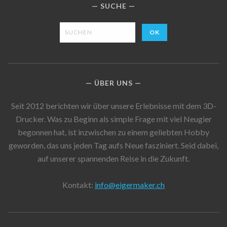
SUCHE
ÜBER UNS
Seit 2012 berichten wir über unsere Erlebnisse mit dem 3D-
Drucker. Was zu Beginn als simple Frage mit viel Neugier
begonnen hat, ist inzwischen zu einem geliebten Hobby
geworden, das uns jeden Tag aufs Neue fasziniert. Seid dabei,
auf unserer spannenden Reise in die Zukunft.
Kontakt:
info@eigermaker.ch