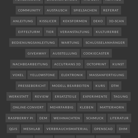
COMMUNITY
AUSTAUSCH
SPIELSACHEN
REFERAT
ANLEITUNG
KISSLICER
KEKSFORMEN
DEKO
3D-SCAN
EIFFELTURM
TIER
VERANSTALTUNG
KULTURERBE
BEDIENUNGSANLEITUNG
WARTUNG
SCHLÜSSELANHÄNGER
GIVEAWAY
AUSSTELLUNG
COOKIECASTER
NACHBEARBEITUNG
ACCUTRANS 3D
OCTOPRINT
KUNST
VOXEL
YELLOWSTONE
ELEKTRONIK
MASSANFERTIGUNG
PRESSEBERICHT
MODELL BEARBEITEN
KURS
DTM
WERKSTATT
REVIEW
ERSATZTEILE
EXPERIMENTE
TAGUNG
ONLINE-CONVERT
MEHRFARBIG
KLEBEN
MATTERHORN
RASPBERRY PI
DEM
WEIHNACHTEN
SCHMUCK
LITERATUR
QGIS
MESHLAB
VERBRAUCHSMATERIAL
OPENSCAD
DHM