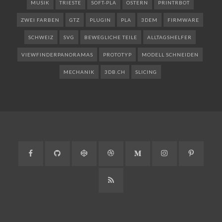
MUSIK
TRIESTE
SOFT-PLA
OSTERN
PRINTRBOT
ZWEI FARBEN
GTZ
PLUGIN
PLA
3DEM
FIRMWARE
SCHWEIZ
SVG
BEWEGLICHE TEILE
ALLTAGSHELFER
VIEWFINDERPANORAMAS
PROTOTYP
MODELL SCHNEIDEN
MECHANIK
3DB.CH
SLICING
Facebook
GitHub
CodePen
Dribbble
Medium
Instagram
Pinteres
RSS