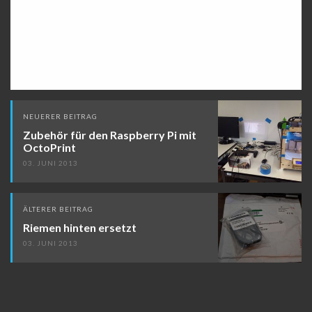
Beitragsnavigation
NEUERER BEITRAG
Zubehör für den Raspberry Pi mit
OctoPrint
03. JUNI 2013
ÄLTERER BEITRAG
Riemen hinten ersetzt
03. JUNI 2013