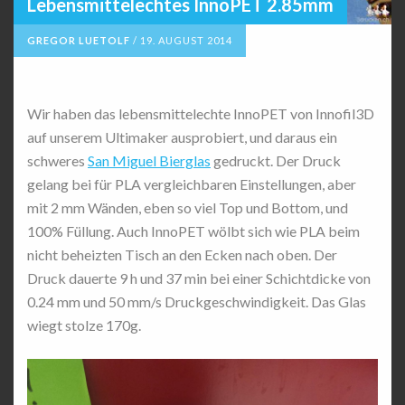
Lebensmittelechtes InnoPET 2.85mm
GREGOR LUETOLF
/
19. AUGUST 2014
Wir haben das lebensmittelechte InnoPET von Innofil3D
auf unserem Ultimaker ausprobiert, und daraus ein
schweres
San Miguel Bierglas
gedruckt. Der Druck
gelang bei für PLA vergleichbaren Einstellungen, aber
mit 2 mm Wänden, eben so viel Top und Bottom, und
100% Füllung. Auch InnoPET wölbt sich wie PLA beim
nicht beheizten Tisch an den Ecken nach oben. Der
Druck dauerte 9 h und 37 min bei einer Schichtdicke von
0.24 mm und 50 mm/s Druckgeschwindigkeit. Das Glas
wiegt stolze 170g.