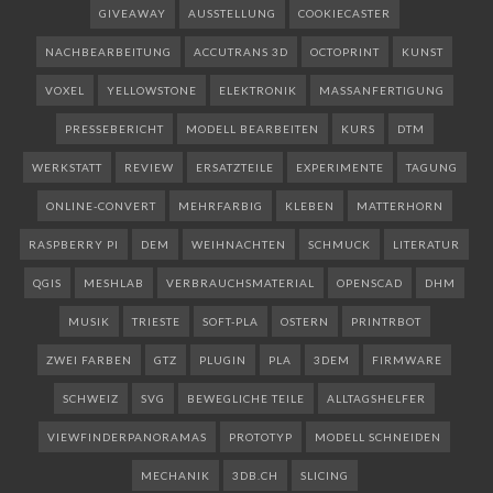
GIVEAWAY
AUSSTELLUNG
COOKIECASTER
NACHBEARBEITUNG
ACCUTRANS 3D
OCTOPRINT
KUNST
VOXEL
YELLOWSTONE
ELEKTRONIK
MASSANFERTIGUNG
PRESSEBERICHT
MODELL BEARBEITEN
KURS
DTM
WERKSTATT
REVIEW
ERSATZTEILE
EXPERIMENTE
TAGUNG
ONLINE-CONVERT
MEHRFARBIG
KLEBEN
MATTERHORN
RASPBERRY PI
DEM
WEIHNACHTEN
SCHMUCK
LITERATUR
QGIS
MESHLAB
VERBRAUCHSMATERIAL
OPENSCAD
DHM
MUSIK
TRIESTE
SOFT-PLA
OSTERN
PRINTRBOT
ZWEI FARBEN
GTZ
PLUGIN
PLA
3DEM
FIRMWARE
SCHWEIZ
SVG
BEWEGLICHE TEILE
ALLTAGSHELFER
VIEWFINDERPANORAMAS
PROTOTYP
MODELL SCHNEIDEN
MECHANIK
3DB.CH
SLICING