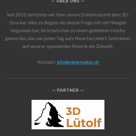
ÜBER UNS
Seit 2012 berichten wir über unsere Erlebnisse mit dem 3D-
Drucker. Was zu Beginn als simple Frage mit viel Neugier
begonnen hat, ist inzwischen zu einem geliebten Hobby
geworden, das uns jeden Tag aufs Neue fasziniert. Seid dabei,
auf unserer spannenden Reise in die Zukunft.
Kontakt:
info@eigermaker.ch
PARTNER