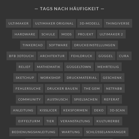
TAGS NACH HÄUFIGKEIT
ULTIMAKER
ULTIMAKER ORIGINAL
3D-MODELL
THINGIVERSE
HARDWARE
SCHULE
MODS
PROJEKT
ULTIMAKER 2
TINKERCAD
SOFTWARE
DRUCKEINSTELLUNGEN
BFB 3DTOUCH
ARCHITEKTUR
FEHLDRUCK
GÜGGEL
CURA
RELIEF
MATHEMATIK
GÜGGELTOWN
MEHRTEILIG
SKETCHUP
WORKSHOP
DRUCKMATERIAL
GESCHENK
FEHLERSUCHE
DRUCKER BAUEN
THE GEM
NETFABB
COMMUNITY
AUSTAUSCH
SPIELSACHEN
REFERAT
ANLEITUNG
KISSLICER
KEKSFORMEN
DEKO
3D-SCAN
EIFFELTURM
TIER
VERANSTALTUNG
KULTURERBE
BEDIENUNGSANLEITUNG
WARTUNG
SCHLÜSSELANHÄNGER