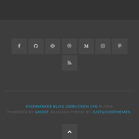
Facebook
GitHub
CodePen
Dribbble
Medium
Instagram
Pinteres
RSS
EIGERMAKER BLOG (3DRUCKEN.CH)
© 2026
POWERED BY
GHOST
. BLOGINN THEME BY
JUSTGOODTHEMES
.
ZUM