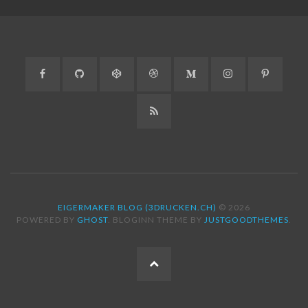
Facebook
GitHub
CodePen
Dribbble
Medium
Instagram
Pinteres
RSS
EIGERMAKER BLOG (3DRUCKEN.CH)
© 2026
POWERED BY
GHOST
. BLOGINN THEME BY
JUSTGOODTHEMES
.
ZUM
SEITENANFANG