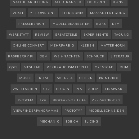
NACHBEARBEITUNG
ACCUTRANS 3D
OCTOPRINT
KUNST
VOXEL
YELLOWSTONE
ELEKTRONIK
MASSANFERTIGUNG
PRESSEBERICHT
MODELL BEARBEITEN
KURS
DTM
WERKSTATT
REVIEW
ERSATZTEILE
EXPERIMENTE
TAGUNG
ONLINE-CONVERT
MEHRFARBIG
KLEBEN
MATTERHORN
RASPBERRY PI
DEM
WEIHNACHTEN
SCHMUCK
LITERATUR
QGIS
MESHLAB
VERBRAUCHSMATERIAL
OPENSCAD
DHM
MUSIK
TRIESTE
SOFT-PLA
OSTERN
PRINTRBOT
ZWEI FARBEN
GTZ
PLUGIN
PLA
3DEM
FIRMWARE
SCHWEIZ
SVG
BEWEGLICHE TEILE
ALLTAGSHELFER
VIEWFINDERPANORAMAS
PROTOTYP
MODELL SCHNEIDEN
MECHANIK
3DB.CH
SLICING