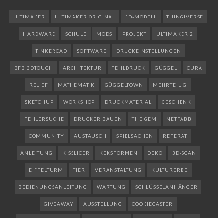
ULTIMAKER
ULTIMAKER ORIGINAL
3D-MODELL
THINGIVERSE
HARDWARE
SCHULE
MODS
PROJEKT
ULTIMAKER 2
TINKERCAD
SOFTWARE
DRUCKEINSTELLUNGEN
BFB 3DTOUCH
ARCHITEKTUR
FEHLDRUCK
GÜGGEL
CURA
RELIEF
MATHEMATIK
GÜGGELTOWN
MEHRTEILIG
SKETCHUP
WORKSHOP
DRUCKMATERIAL
GESCHENK
FEHLERSUCHE
DRUCKER BAUEN
THE GEM
NETFABB
COMMUNITY
AUSTAUSCH
SPIELSACHEN
REFERAT
ANLEITUNG
KISSLICER
KEKSFORMEN
DEKO
3D-SCAN
EIFFELTURM
TIER
VERANSTALTUNG
KULTURERBE
BEDIENUNGSANLEITUNG
WARTUNG
SCHLÜSSELANHÄNGER
GIVEAWAY
AUSSTELLUNG
COOKIECASTER