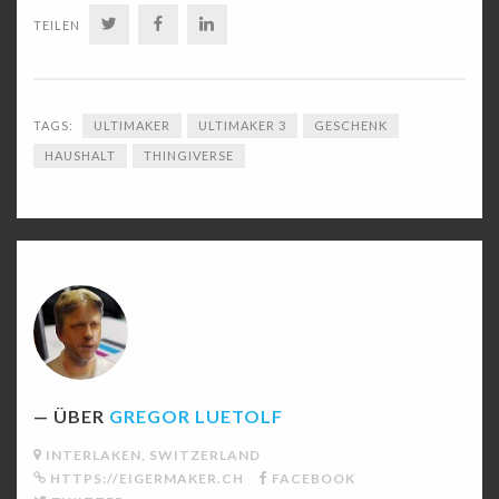
TWITTER
FACEBOOK
LINKEDIN
TEILEN
TAGS:
ULTIMAKER
ULTIMAKER 3
GESCHENK
HAUSHALT
THINGIVERSE
ÜBER
GREGOR LUETOLF
INTERLAKEN, SWITZERLAND
HTTPS://EIGERMAKER.CH
FACEBOOK