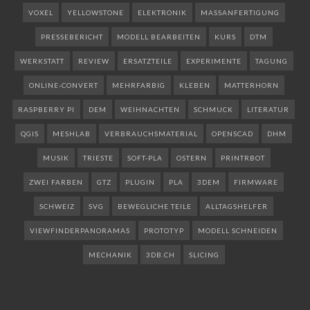
VOXEL
YELLOWSTONE
ELEKTRONIK
MASSANFERTIGUNG
PRESSEBERICHT
MODELL BEARBEITEN
KURS
DTM
WERKSTATT
REVIEW
ERSATZTEILE
EXPERIMENTE
TAGUNG
ONLINE-CONVERT
MEHRFARBIG
KLEBEN
MATTERHORN
RASPBERRY PI
DEM
WEIHNACHTEN
SCHMUCK
LITERATUR
QGIS
MESHLAB
VERBRAUCHSMATERIAL
OPENSCAD
DHM
MUSIK
TRIESTE
SOFT-PLA
OSTERN
PRINTRBOT
ZWEI FARBEN
GTZ
PLUGIN
PLA
3DEM
FIRMWARE
SCHWEIZ
SVG
BEWEGLICHE TEILE
ALLTAGSHELFER
VIEWFINDERPANORAMAS
PROTOTYP
MODELL SCHNEIDEN
MECHANIK
3DB.CH
SLICING