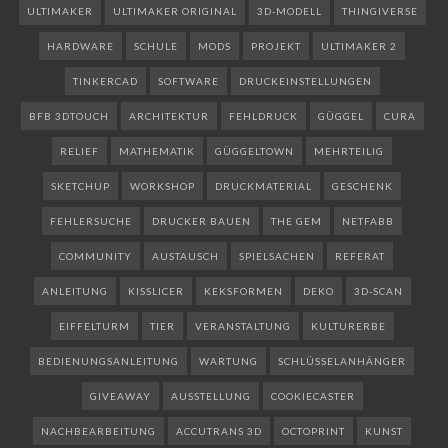
ULTIMAKER
ULTIMAKER ORIGINAL
3D-MODELL
THINGIVERSE
HARDWARE
SCHULE
MODS
PROJEKT
ULTIMAKER 2
TINKERCAD
SOFTWARE
DRUCKEINSTELLUNGEN
BFB 3DTOUCH
ARCHITEKTUR
FEHLDRUCK
GÜGGEL
CURA
RELIEF
MATHEMATIK
GÜGGELTOWN
MEHRTEILIG
SKETCHUP
WORKSHOP
DRUCKMATERIAL
GESCHENK
FEHLERSUCHE
DRUCKER BAUEN
THE GEM
NETFABB
COMMUNITY
AUSTAUSCH
SPIELSACHEN
REFERAT
ANLEITUNG
KISSLICER
KEKSFORMEN
DEKO
3D-SCAN
EIFFELTURM
TIER
VERANSTALTUNG
KULTURERBE
BEDIENUNGSANLEITUNG
WARTUNG
SCHLÜSSELANHÄNGER
GIVEAWAY
AUSSTELLUNG
COOKIECASTER
NACHBEARBEITUNG
ACCUTRANS 3D
OCTOPRINT
KUNST