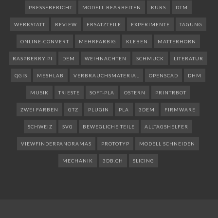
PRESSEBERICHT
MODELL BEARBEITEN
KURS
DTM
WERKSTATT
REVIEW
ERSATZTEILE
EXPERIMENTE
TAGUNG
ONLINE-CONVERT
MEHRFARBIG
KLEBEN
MATTERHORN
RASPBERRY PI
DEM
WEIHNACHTEN
SCHMUCK
LITERATUR
QGIS
MESHLAB
VERBRAUCHSMATERIAL
OPENSCAD
DHM
MUSIK
TRIESTE
SOFT-PLA
OSTERN
PRINTRBOT
ZWEI FARBEN
GTZ
PLUGIN
PLA
3DEM
FIRMWARE
SCHWEIZ
SVG
BEWEGLICHE TEILE
ALLTAGSHELFER
VIEWFINDERPANORAMAS
PROTOTYP
MODELL SCHNEIDEN
MECHANIK
3DB.CH
SLICING