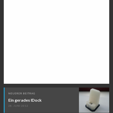
Beitragsnavigation
NEUERER BEITRAG
Ein gerades IDock
28. JUNI 2012