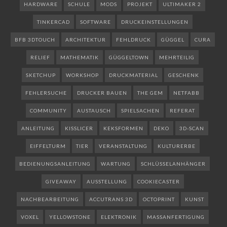
HARDWARE
SCHULE
MODS
PROJEKT
ULTIMAKER 2
TINKERCAD
SOFTWARE
DRUCKEINSTELLUNGEN
BFB 3DTOUCH
ARCHITEKTUR
FEHLDRUCK
GÜGGEL
CURA
RELIEF
MATHEMATIK
GÜGGELTOWN
MEHRTEILIG
SKETCHUP
WORKSHOP
DRUCKMATERIAL
GESCHENK
FEHLERSUCHE
DRUCKER BAUEN
THE GEM
NETFABB
COMMUNITY
AUSTAUSCH
SPIELSACHEN
REFERAT
ANLEITUNG
KISSLICER
KEKSFORMEN
DEKO
3D-SCAN
EIFFELTURM
TIER
VERANSTALTUNG
KULTURERBE
BEDIENUNGSANLEITUNG
WARTUNG
SCHLÜSSELANHÄNGER
GIVEAWAY
AUSSTELLUNG
COOKIECASTER
NACHBEARBEITUNG
ACCUTRANS 3D
OCTOPRINT
KUNST
VOXEL
YELLOWSTONE
ELEKTRONIK
MASSANFERTIGUNG