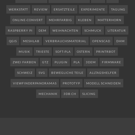
WERKSTATT
REVIEW
ERSATZTEILE
EXPERIMENTE
TAGUNG
ONLINE-CONVERT
MEHRFARBIG
KLEBEN
MATTERHORN
RASPBERRY PI
DEM
WEIHNACHTEN
SCHMUCK
LITERATUR
QGIS
MESHLAB
VERBRAUCHSMATERIAL
OPENSCAD
DHM
MUSIK
TRIESTE
SOFT-PLA
OSTERN
PRINTRBOT
ZWEI FARBEN
GTZ
PLUGIN
PLA
3DEM
FIRMWARE
SCHWEIZ
SVG
BEWEGLICHE TEILE
ALLTAGSHELFER
VIEWFINDERPANORAMAS
PROTOTYP
MODELL SCHNEIDEN
MECHANIK
3DB.CH
SLICING