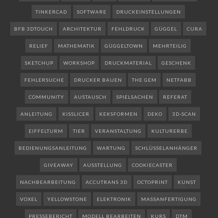
TINKERCAD
SOFTWARE
DRUCKEINSTELLUNGEN
BFB 3DTOUCH
ARCHITEKTUR
FEHLDRUCK
GÜGGEL
CURA
RELIEF
MATHEMATIK
GÜGGELTOWN
MEHRTEILIG
SKETCHUP
WORKSHOP
DRUCKMATERIAL
GESCHENK
FEHLERSUCHE
DRUCKER BAUEN
THE GEM
NETFABB
COMMUNITY
AUSTAUSCH
SPIELSACHEN
REFERAT
ANLEITUNG
KISSLICER
KEKSFORMEN
DEKO
3D-SCAN
EIFFELTURM
TIER
VERANSTALTUNG
KULTURERBE
BEDIENUNGSANLEITUNG
WARTUNG
SCHLÜSSELANHÄNGER
GIVEAWAY
AUSSTELLUNG
COOKIECASTER
NACHBEARBEITUNG
ACCUTRANS 3D
OCTOPRINT
KUNST
VOXEL
YELLOWSTONE
ELEKTRONIK
MASSANFERTIGUNG
PRESSEBERICHT
MODELL BEARBEITEN
KURS
DTM