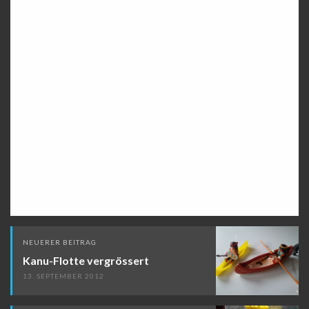
Beitragsnavigation
NEUERER BEITRAG
Kanu-Flotte vergrössert
13. SEPTEMBER 2012