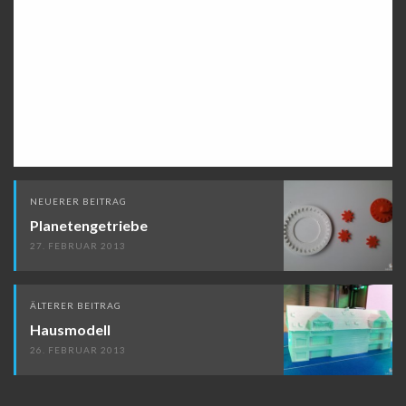
Beitragsnavigation
NEUERER BEITRAG
Planetengetriebe
27. FEBRUAR 2013
ÄLTERER BEITRAG
Hausmodell
26. FEBRUAR 2013