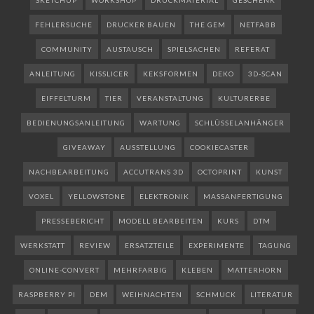
FEHLERSUCHE
DRUCKER BAUEN
THE GEM
NETFABB
COMMUNITY
AUSTAUSCH
SPIELSACHEN
REFERAT
ANLEITUNG
KISSLICER
KEKSFORMEN
DEKO
3D-SCAN
EIFFELTURM
TIER
VERANSTALTUNG
KULTURERBE
BEDIENUNGSANLEITUNG
WARTUNG
SCHLÜSSELANHÄNGER
GIVEAWAY
AUSSTELLUNG
COOKIECASTER
NACHBEARBEITUNG
ACCUTRANS 3D
OCTOPRINT
KUNST
VOXEL
YELLOWSTONE
ELEKTRONIK
MASSANFERTIGUNG
PRESSEBERICHT
MODELL BEARBEITEN
KURS
DTM
WERKSTATT
REVIEW
ERSATZTEILE
EXPERIMENTE
TAGUNG
ONLINE-CONVERT
MEHRFARBIG
KLEBEN
MATTERHORN
RASPBERRY PI
DEM
WEIHNACHTEN
SCHMUCK
LITERATUR