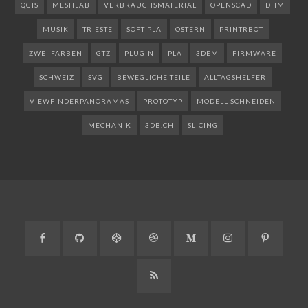
QGIS
MESHLAB
VERBRAUCHSMATERIAL
OPENSCAD
DHM
MUSIK
TRIESTE
SOFT-PLA
OSTERN
PRINTRBOT
ZWEI FARBEN
GTZ
PLUGIN
PLA
3DEM
FIRMWARE
SCHWEIZ
SVG
BEWEGLICHE TEILE
ALLTAGSHELFER
VIEWFINDERPANORAMAS
PROTOTYP
MODELL SCHNEIDEN
MECHANIK
3DB.CH
SLICING
Facebook
GitHub
CodePen
Dribbble
Medium
Instagram
Pinteres
RSS