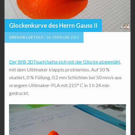
Glockenkurve des Herrn Gauss II
GREGOR LUETOLF
/
26. FEBRUAR 2013
Der BfB 3DTouch hatte sich mit der Glocke abgemüht
,
mit dem Ultimaker klappts problemlos. Auf 50 %
skaliert, 0 % Füllung, 0.2 mm Schichten bei 50 mm/s aus
orangem Ultimaker-PLA mit 215° C in 1 h 24 min
gedruckt.