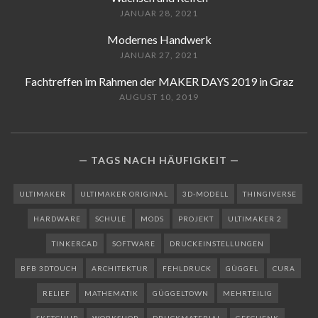
JANUAR 28, 2021
Modernes Handwerk
JANUAR 27, 2021
Fachtreffen im Rahmen der MAKER DAYS 2019 in Graz
AUGUST 10, 2019
TAGS NACH HÄUFIGKEIT
ULTIMAKER
ULTIMAKER ORIGINAL
3D-MODELL
THINGIVERSE
HARDWARE
SCHULE
MODS
PROJEKT
ULTIMAKER 2
TINKERCAD
SOFTWARE
DRUCKEINSTELLUNGEN
BFB 3DTOUCH
ARCHITEKTUR
FEHLDRUCK
GÜGGEL
CURA
RELIEF
MATHEMATIK
GÜGGELTOWN
MEHRTEILIG
SKETCHUP
WORKSHOP
DRUCKMATERIAL
GESCHENK