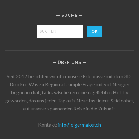
SUCHE
ÜBER UNS
Seit 2012 berichten wir über unsere Erlebnisse mit dem 3D-
Drucker. Was zu Beginn als simple Frage mit viel Neugier
begonnen hat, ist inzwischen zu einem geliebten Hobby
geworden, das uns jeden Tag aufs Neue fasziniert. Seid dabei,
auf unserer spannenden Reise in die Zukunft.
Kontakt:
info@eigermaker.ch