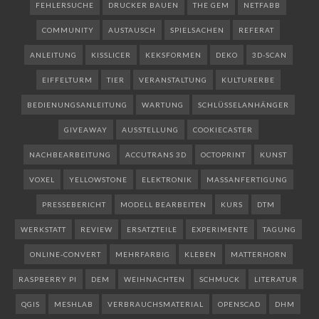
FEHLERSUCHE
DRUCKER BAUEN
THE GEM
NETFABB
COMMUNITY
AUSTAUSCH
SPIELSACHEN
REFERAT
ANLEITUNG
KISSLICER
KEKSFORMEN
DEKO
3D-SCAN
EIFFELTURM
TIER
VERANSTALTUNG
KULTURERBE
BEDIENUNGSANLEITUNG
WARTUNG
SCHLÜSSELANHÄNGER
GIVEAWAY
AUSSTELLUNG
COOKIECASTER
NACHBEARBEITUNG
ACCUTRANS 3D
OCTOPRINT
KUNST
VOXEL
YELLOWSTONE
ELEKTRONIK
MASSANFERTIGUNG
PRESSEBERICHT
MODELL BEARBEITEN
KURS
DTM
WERKSTATT
REVIEW
ERSATZTEILE
EXPERIMENTE
TAGUNG
ONLINE-CONVERT
MEHRFARBIG
KLEBEN
MATTERHORN
RASPBERRY PI
DEM
WEIHNACHTEN
SCHMUCK
LITERATUR
QGIS
MESHLAB
VERBRAUCHSMATERIAL
OPENSCAD
DHM