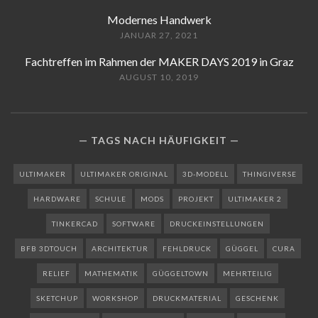
Modernes Handwerk
JANUAR 27, 2021
Fachtreffen im Rahmen der MAKER DAYS 2019 in Graz
AUGUST 10, 2019
TAGS NACH HÄUFIGKEIT
ULTIMAKER
ULTIMAKER ORIGINAL
3D-MODELL
THINGIVERSE
HARDWARE
SCHULE
MODS
PROJEKT
ULTIMAKER 2
TINKERCAD
SOFTWARE
DRUCKEINSTELLUNGEN
BFB 3DTOUCH
ARCHITEKTUR
FEHLDRUCK
GÜGGEL
CURA
RELIEF
MATHEMATIK
GÜGGELTOWN
MEHRTEILIG
SKETCHUP
WORKSHOP
DRUCKMATERIAL
GESCHENK