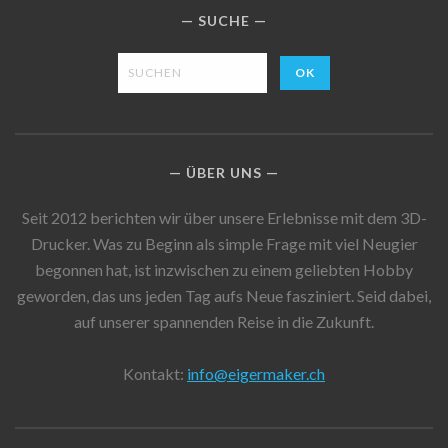
SUCHE
ÜBER UNS
Seit 2012 berichten wir über unsere Erlebnisse mit dem 3D-
Drucker. Was zu Beginn als simple Frage mit viel Neugier
begonnen hat, ist inzwischen zu einem geliebten Hobby
geworden, das uns jeden Tag aufs Neue fasziniert. Seid dabei,
auf unserer spannenden Reise in die Zukunft.
Kontakt:
info@eigermaker.ch