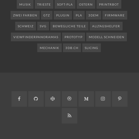
MUSIK
TRIESTE
SOFT-PLA
OSTERN
PRINTRBOT
ZWEI FARBEN
GTZ
PLUGIN
PLA
3DEM
FIRMWARE
SCHWEIZ
SVG
BEWEGLICHE TEILE
ALLTAGSHELFER
VIEWFINDERPANORAMAS
PROTOTYP
MODELL SCHNEIDEN
MECHANIK
3DB.CH
SLICING
Facebook
GitHub
CodePen
Dribbble
Medium
Instagram
Pinteres
RSS