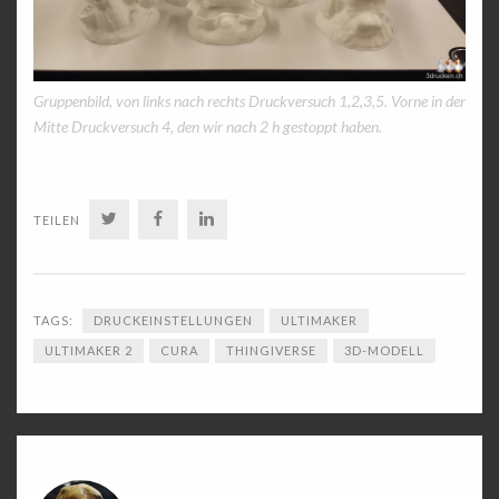
Gruppenbild, von links nach rechts Druckversuch 1,2,3,5. Vorne in der
Mitte Druckversuch 4, den wir nach 2 h gestoppt haben.
TWITTER
FACEBOOK
LINKEDIN
TEILEN
TAGS:
DRUCKEINSTELLUNGEN
ULTIMAKER
ULTIMAKER 2
CURA
THINGIVERSE
3D-MODELL