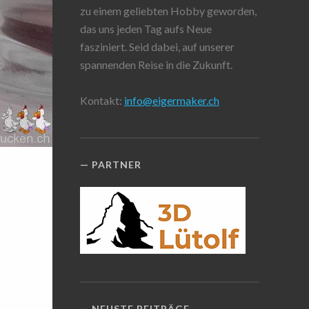
zu einem geliebten Hobby geworden,
das uns jeden Tag aufs Neue
fasziniert. Seid dabei, auf unserer
spannenden Reise in die Zukunft.
Kontakt:
info@eigermaker.ch
PARTNER
NEUSTE BEITRÄGE