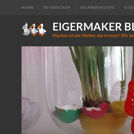
HOME
3D-DRUCKEN
GELÄNDERELIEFS
EIG
EIGERMAKER B
Machen ist wie Wollen, nur krasser! Wir be