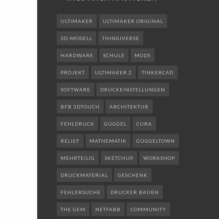
ULTIMAKER
ULTIMAKER ORIGINAL
3D-MODELL
THINGIVERSE
HARDWARE
SCHULE
MODS
PROJEKT
ULTIMAKER 2
TINKERCAD
SOFTWARE
DRUCKEINSTELLUNGEN
BFB 3DTOUCH
ARCHITEKTUR
FEHLDRUCK
GÜGGEL
CURA
RELIEF
MATHEMATIK
GÜGGELTOWN
MEHRTEILIG
SKETCHUP
WORKSHOP
DRUCKMATERIAL
GESCHENK
FEHLERSUCHE
DRUCKER BAUEN
THE GEM
NETFABB
COMMUNITY