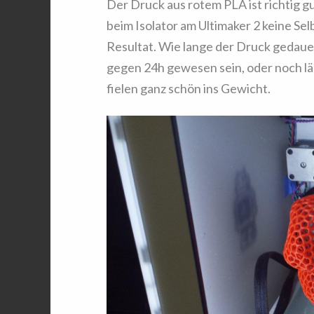
Der Druck aus rotem PLA ist richtig 
beim Isolator am Ultimaker 2 keine Selb
Resultat. Wie lange der Druck gedauer
gegen 24h gewesen sein, oder noch lä
fielen ganz schön ins Gewicht.