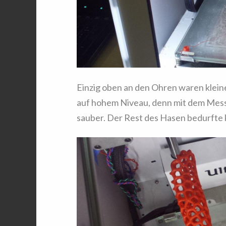
Einzig oben an den Ohren waren kleine
auf hohem Niveau, denn mit dem Mess
sauber. Der Rest des Hasen bedurfte