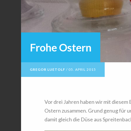
Frohe Ostern
GREGOR LUETOLF
/
05. APRIL 2015
Vor drei Jahren haben wir mit diesem 
Ostern zusammen. Grund genug für un
damit gleich die Düse aus Spreitenbac