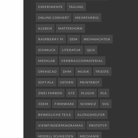
EXPERIMENTE
TAGUNG
ONLINE-CONVERT
MEHRFARBIG
KLEBEN
MATTERHORN
RASPBERRY PI
DEM
WEIHNACHTEN
SCHMUCK
LITERATUR
QGIS
MESHLAB
VERBRAUCHSMATERIAL
OPENSCAD
DHM
MUSIK
TRIESTE
SOFT-PLA
OSTERN
PRINTRBOT
ZWEI FARBEN
GTZ
PLUGIN
PLA
3DEM
FIRMWARE
SCHWEIZ
SVG
BEWEGLICHE TEILE
ALLTAGSHELFER
VIEWFINDERPANORAMAS
PROTOTYP
MODELL SCHNEIDEN
MECHANIK