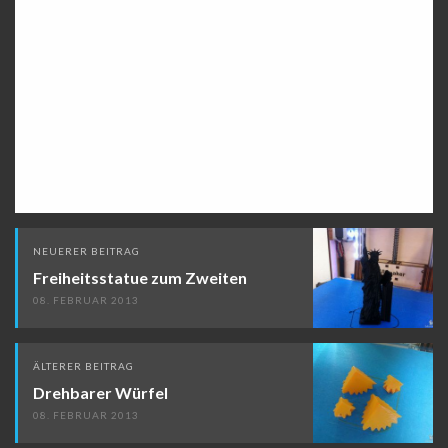
Beitragsnavigation
NEUERER BEITRAG
Freiheitsstatue zum Zweiten
08. FEBRUAR 2013
ÄLTERER BEITRAG
Drehbarer Würfel
08. FEBRUAR 2013