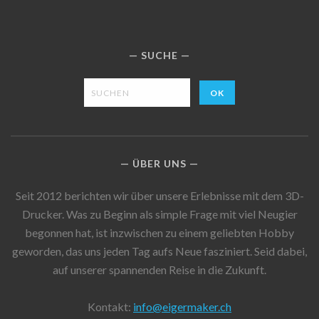
SUCHE
ÜBER UNS
Seit 2012 berichten wir über unsere Erlebnisse mit dem 3D-
Drucker. Was zu Beginn als simple Frage mit viel Neugier
begonnen hat, ist inzwischen zu einem geliebten Hobby
geworden, das uns jeden Tag aufs Neue fasziniert. Seid dabei,
auf unserer spannenden Reise in die Zukunft.
Kontakt:
info@eigermaker.ch