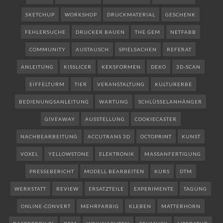
SKETCHUP
WORKSHOP
DRUCKMATERIAL
GESCHENK
FEHLERSUCHE
DRUCKER BAUEN
THE GEM
NETFABB
COMMUNITY
AUSTAUSCH
SPIELSACHEN
REFERAT
ANLEITUNG
KISSLICER
KEKSFORMEN
DEKO
3D-SCAN
EIFFELTURM
TIER
VERANSTALTUNG
KULTURERBE
BEDIENUNGSANLEITUNG
WARTUNG
SCHLÜSSELANHÄNGER
GIVEAWAY
AUSSTELLUNG
COOKIECASTER
NACHBEARBEITUNG
ACCUTRANS 3D
OCTOPRINT
KUNST
VOXEL
YELLOWSTONE
ELEKTRONIK
MASSANFERTIGUNG
PRESSEBERICHT
MODELL BEARBEITEN
KURS
DTM
WERKSTATT
REVIEW
ERSATZTEILE
EXPERIMENTE
TAGUNG
ONLINE-CONVERT
MEHRFARBIG
KLEBEN
MATTERHORN