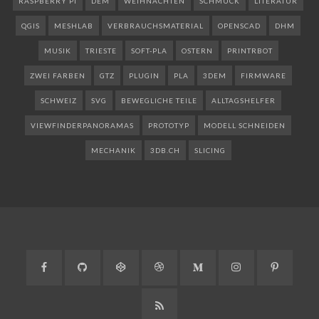
RASPBERRY PI
DEM
WEIHNACHTEN
SCHMUCK
LITERATUR
QGIS
MESHLAB
VERBRAUCHSMATERIAL
OPENSCAD
DHM
MUSIK
TRIESTE
SOFT-PLA
OSTERN
PRINTRBOT
ZWEI FARBEN
GTZ
PLUGIN
PLA
3DEM
FIRMWARE
SCHWEIZ
SVG
BEWEGLICHE TEILE
ALLTAGSHELFER
VIEWFINDERPANORAMAS
PROTOTYP
MODELL SCHNEIDEN
MECHANIK
3DB.CH
SLICING
Facebook
GitHub
CodePen
Dribbble
Medium
Instagram
Pinteres
RSS