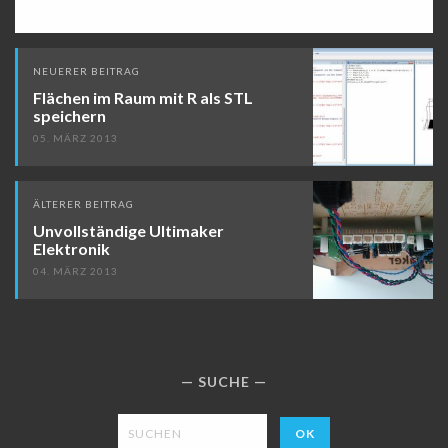
Beitragsnavigation
NEUERER BEITRAG
Flächen im Raum mit R als STL
speichern
05. MÄRZ 2013
ÄLTERER BEITRAG
Unvollständige Ultimaker
Elektronik
04. MÄRZ 2013
SUCHE