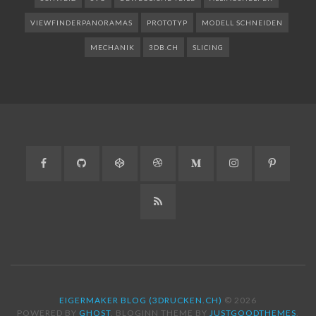
VIEWFINDERPANORAMAS
PROTOTYP
MODELL SCHNEIDEN
MECHANIK
3DB.CH
SLICING
Facebook
GitHub
CodePen
Dribbble
Medium
Instagram
Pinteres
RSS
EIGERMAKER BLOG (3DRUCKEN.CH)
© 2026
POWERED BY
GHOST
. BLOGINN THEME BY
JUSTGOODTHEMES
.