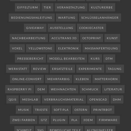
EIFFELTURM
TIER
VERANSTALTUNG
KULTURERBE
BEDIENUNGSANLEITUNG
WARTUNG
SCHLÜSSELANHÄNGER
GIVEAWAY
AUSSTELLUNG
COOKIECASTER
NACHBEARBEITUNG
ACCUTRANS 3D
OCTOPRINT
KUNST
VOXEL
YELLOWSTONE
ELEKTRONIK
MASSANFERTIGUNG
PRESSEBERICHT
MODELL BEARBEITEN
KURS
DTM
WERKSTATT
REVIEW
ERSATZTEILE
EXPERIMENTE
TAGUNG
ONLINE-CONVERT
MEHRFARBIG
KLEBEN
MATTERHORN
RASPBERRY PI
DEM
WEIHNACHTEN
SCHMUCK
LITERATUR
QGIS
MESHLAB
VERBRAUCHSMATERIAL
OPENSCAD
DHM
MUSIK
TRIESTE
SOFT-PLA
OSTERN
PRINTRBOT
ZWEI FARBEN
GTZ
PLUGIN
PLA
3DEM
FIRMWARE
SCHWEIZ
SVG
BEWEGLICHE TEILE
ALLTAGSHELFER