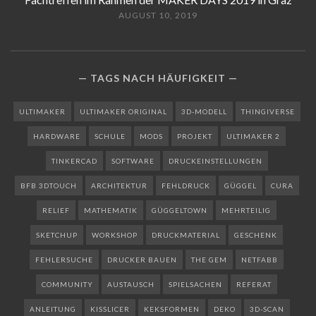
AUGUST 10, 2019
TAGS NACH HÄUFIGKEIT
ULTIMAKER
ULTIMAKER ORIGINAL
3D-MODELL
THINGIVERSE
HARDWARE
SCHULE
MODS
PROJEKT
ULTIMAKER 2
TINKERCAD
SOFTWARE
DRUCKEINSTELLUNGEN
BFB 3DTOUCH
ARCHITEKTUR
FEHLDRUCK
GÜGGEL
CURA
RELIEF
MATHEMATIK
GÜGGELTOWN
MEHRTEILIG
SKETCHUP
WORKSHOP
DRUCKMATERIAL
GESCHENK
FEHLERSUCHE
DRUCKER BAUEN
THE GEM
NETFABB
COMMUNITY
AUSTAUSCH
SPIELSACHEN
REFERAT
ANLEITUNG
KISSLICER
KEKSFORMEN
DEKO
3D-SCAN