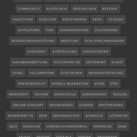
COMMUNITY
AUSTAUSCH
SPIELSACHEN
REFERAT
ANLEITUNG
KISSLICER
KEKSFORMEN
DEKO
3D-SCAN
EIFFELTURM
TIER
VERANSTALTUNG
KULTURERBE
BEDIENUNGSANLEITUNG
WARTUNG
SCHLÜSSELANHÄNGER
GIVEAWAY
AUSSTELLUNG
COOKIECASTER
NACHBEARBEITUNG
ACCUTRANS 3D
OCTOPRINT
KUNST
VOXEL
YELLOWSTONE
ELEKTRONIK
MASSANFERTIGUNG
PRESSEBERICHT
MODELL BEARBEITEN
KURS
DTM
WERKSTATT
REVIEW
ERSATZTEILE
EXPERIMENTE
TAGUNG
ONLINE-CONVERT
MEHRFARBIG
KLEBEN
MATTERHORN
RASPBERRY PI
DEM
WEIHNACHTEN
SCHMUCK
LITERATUR
QGIS
MESHLAB
VERBRAUCHSMATERIAL
OPENSCAD
DHM