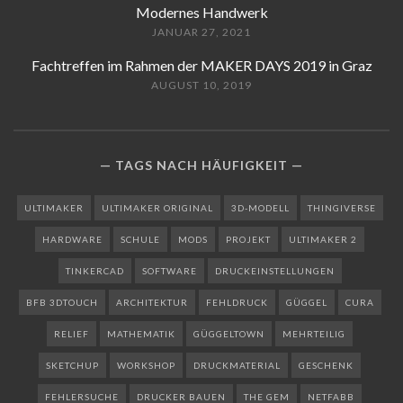
Modernes Handwerk
JANUAR 27, 2021
Fachtreffen im Rahmen der MAKER DAYS 2019 in Graz
AUGUST 10, 2019
TAGS NACH HÄUFIGKEIT
ULTIMAKER
ULTIMAKER ORIGINAL
3D-MODELL
THINGIVERSE
HARDWARE
SCHULE
MODS
PROJEKT
ULTIMAKER 2
TINKERCAD
SOFTWARE
DRUCKEINSTELLUNGEN
BFB 3DTOUCH
ARCHITEKTUR
FEHLDRUCK
GÜGGEL
CURA
RELIEF
MATHEMATIK
GÜGGELTOWN
MEHRTEILIG
SKETCHUP
WORKSHOP
DRUCKMATERIAL
GESCHENK
FEHLERSUCHE
DRUCKER BAUEN
THE GEM
NETFABB