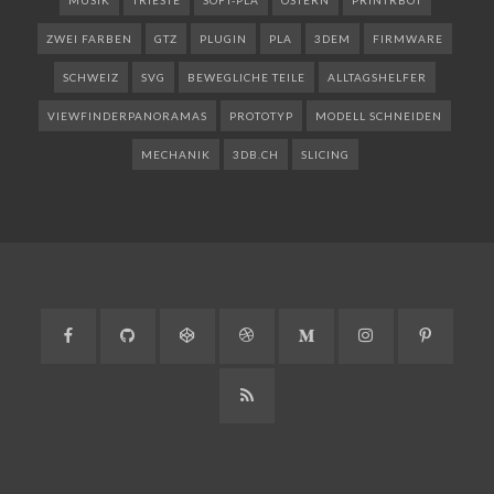
MUSIK
TRIESTE
SOFT-PLA
OSTERN
PRINTRBOT
ZWEI FARBEN
GTZ
PLUGIN
PLA
3DEM
FIRMWARE
SCHWEIZ
SVG
BEWEGLICHE TEILE
ALLTAGSHELFER
VIEWFINDERPANORAMAS
PROTOTYP
MODELL SCHNEIDEN
MECHANIK
3DB.CH
SLICING
Facebook
GitHub
CodePen
Dribbble
Medium
Instagram
Pinteres
RSS