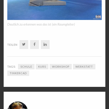
Deutlich zu erkennen was das ist (ein Raumgleiter)
TWITTER
FACEBOOK
LINKEDIN
TEILEN
TAGS:
SCHULE
KURS
WORKSHOP
WERKSTATT
TINKERCAD