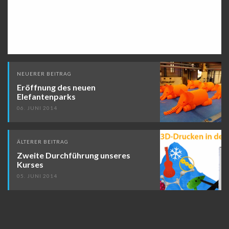
Beitragsnavigation
NEUERER BEITRAG
Eröffnung des neuen
Elefantenparks
06. JUNI 2014
ÄLTERER BEITRAG
Zweite Durchführung unseres
Kurses
05. JUNI 2014