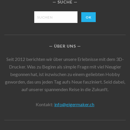
SUCHE
ÜBER UNS
Seit 2012 berichten wir über unsere Erlebnisse mit dem 3D-
Drucker. Was zu Beginn als simple Frage mit viel Neugier
begonnen hat, ist inzwischen zu einem geliebten Hobby
geworden, das uns jeden Tag aufs Neue fasziniert. Seid dabei,
auf unserer spannenden Reise in die Zukunft.
Kontakt:
info@eigermaker.ch