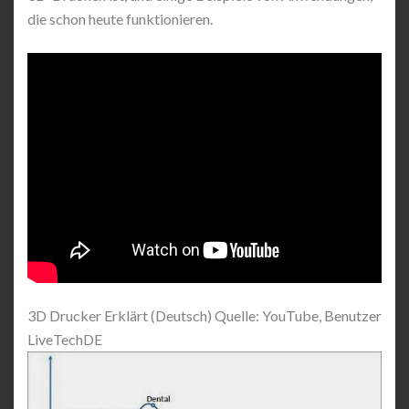
die schon heute funktionieren.
3D Drucker Erklärt (Deutsch) Quelle: YouTube, Benutzer
LiveTechDE