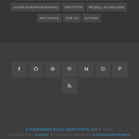
VIEWFINDERPANORAMAS
PROTOTYP
MODELL SCHNEIDEN
MECHANIK
3DB.CH
SLICING
Facebook
GitHub
CodePen
Dribbble
Medium
Instagram
Pinteres
RSS
EIGERMAKER BLOG (3DRUCKEN.CH)
© 2026
POWERED BY
GHOST
. BLOGINN THEME BY
JUSTGOODTHEMES
.