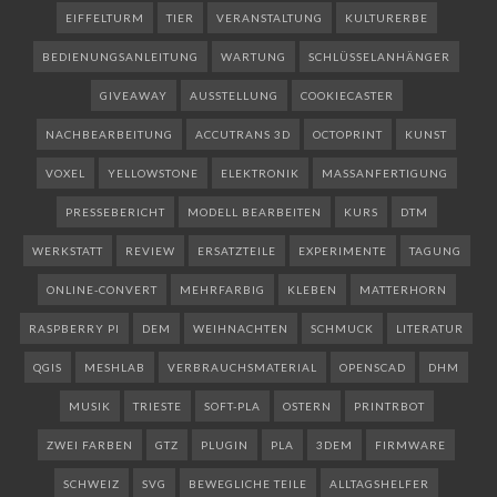
EIFFELTURM
TIER
VERANSTALTUNG
KULTURERBE
BEDIENUNGSANLEITUNG
WARTUNG
SCHLÜSSELANHÄNGER
GIVEAWAY
AUSSTELLUNG
COOKIECASTER
NACHBEARBEITUNG
ACCUTRANS 3D
OCTOPRINT
KUNST
VOXEL
YELLOWSTONE
ELEKTRONIK
MASSANFERTIGUNG
PRESSEBERICHT
MODELL BEARBEITEN
KURS
DTM
WERKSTATT
REVIEW
ERSATZTEILE
EXPERIMENTE
TAGUNG
ONLINE-CONVERT
MEHRFARBIG
KLEBEN
MATTERHORN
RASPBERRY PI
DEM
WEIHNACHTEN
SCHMUCK
LITERATUR
QGIS
MESHLAB
VERBRAUCHSMATERIAL
OPENSCAD
DHM
MUSIK
TRIESTE
SOFT-PLA
OSTERN
PRINTRBOT
ZWEI FARBEN
GTZ
PLUGIN
PLA
3DEM
FIRMWARE
SCHWEIZ
SVG
BEWEGLICHE TEILE
ALLTAGSHELFER