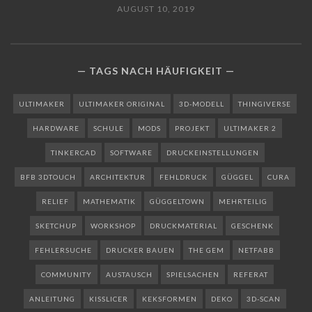
AUGUST 10, 2019
TAGS NACH HÄUFIGKEIT
ULTIMAKER
ULTIMAKER ORIGINAL
3D-MODELL
THINGIVERSE
HARDWARE
SCHULE
MODS
PROJEKT
ULTIMAKER 2
TINKERCAD
SOFTWARE
DRUCKEINSTELLUNGEN
BFB 3DTOUCH
ARCHITEKTUR
FEHLDRUCK
GÜGGEL
CURA
RELIEF
MATHEMATIK
GÜGGELTOWN
MEHRTEILIG
SKETCHUP
WORKSHOP
DRUCKMATERIAL
GESCHENK
FEHLERSUCHE
DRUCKER BAUEN
THE GEM
NETFABB
COMMUNITY
AUSTAUSCH
SPIELSACHEN
REFERAT
ANLEITUNG
KISSLICER
KEKSFORMEN
DEKO
3D-SCAN