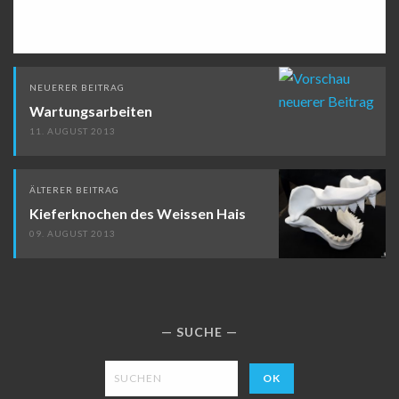
Beitragsnavigation
NEUERER BEITRAG
Wartungsarbeiten
11. AUGUST 2013
ÄLTERER BEITRAG
Kieferknochen des Weissen Hais
09. AUGUST 2013
SUCHE