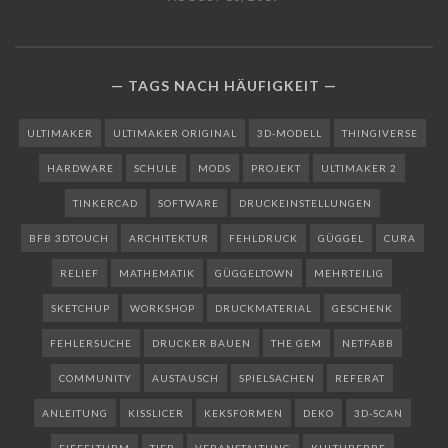
TAGS NACH HÄUFIGKEIT
ULTIMAKER
ULTIMAKER ORIGINAL
3D-MODELL
THINGIVERSE
HARDWARE
SCHULE
MODS
PROJEKT
ULTIMAKER 2
TINKERCAD
SOFTWARE
DRUCKEINSTELLUNGEN
BFB 3DTOUCH
ARCHITEKTUR
FEHLDRUCK
GÜGGEL
CURA
RELIEF
MATHEMATIK
GÜGGELTOWN
MEHRTEILIG
SKETCHUP
WORKSHOP
DRUCKMATERIAL
GESCHENK
FEHLERSUCHE
DRUCKER BAUEN
THE GEM
NETFABB
COMMUNITY
AUSTAUSCH
SPIELSACHEN
REFERAT
ANLEITUNG
KISSLICER
KEKSFORMEN
DEKO
3D-SCAN
EIFFELTURM
TIER
VERANSTALTUNG
KULTURERBE