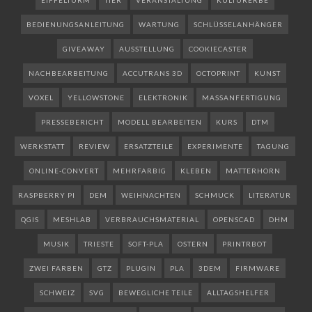
BEDIENUNGSANLEITUNG
WARTUNG
SCHLÜSSELANHÄNGER
GIVEAWAY
AUSSTELLUNG
COOKIECASTER
NACHBEARBEITUNG
ACCUTRANS 3D
OCTOPRINT
KUNST
VOXEL
YELLOWSTONE
ELEKTRONIK
MASSANFERTIGUNG
PRESSEBERICHT
MODELL BEARBEITEN
KURS
DTM
WERKSTATT
REVIEW
ERSATZTEILE
EXPERIMENTE
TAGUNG
ONLINE-CONVERT
MEHRFARBIG
KLEBEN
MATTERHORN
RASPBERRY PI
DEM
WEIHNACHTEN
SCHMUCK
LITERATUR
QGIS
MESHLAB
VERBRAUCHSMATERIAL
OPENSCAD
DHM
MUSIK
TRIESTE
SOFT-PLA
OSTERN
PRINTRBOT
ZWEI FARBEN
GTZ
PLUGIN
PLA
3DEM
FIRMWARE
SCHWEIZ
SVG
BEWEGLICHE TEILE
ALLTAGSHELFER