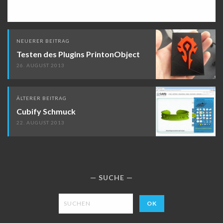
Beitragsnavigation
NEUERER BEITRAG
Testen des Plugins PrintonObject
26. AUGUST 2013
ÄLTERER BEITRAG
Cubify Schmuck
22. AUGUST 2013
SUCHE