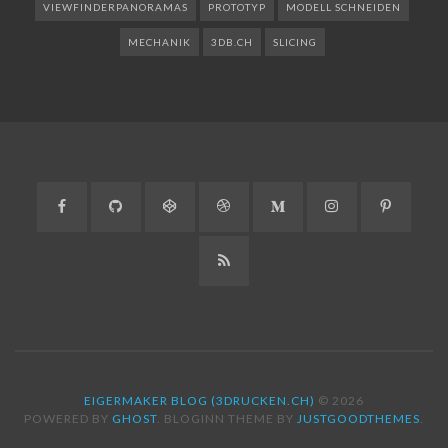
VIEWFINDERPANORAMAS
PROTOTYP
MODELL SCHNEIDEN
MECHANIK
3DB.CH
SLICING
Facebook
GitHub
CodePen
Dribbble
Medium
Instagram
Pinteres
RSS
EIGERMAKER BLOG (3DRUCKEN.CH)
© 2026
POWERED BY
GHOST
. BLOGINN THEME BY
JUSTGOODTHEMES
.