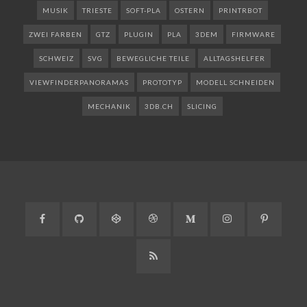
MUSIK
TRIESTE
SOFT-PLA
OSTERN
PRINTRBOT
ZWEI FARBEN
GTZ
PLUGIN
PLA
3DEM
FIRMWARE
SCHWEIZ
SVG
BEWEGLICHE TEILE
ALLTAGSHELFER
VIEWFINDERPANORAMAS
PROTOTYP
MODELL SCHNEIDEN
MECHANIK
3DB.CH
SLICING
Facebook
GitHub
CodePen
Dribbble
Medium
Instagram
Pinteres
RSS