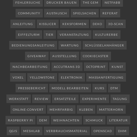
FEHLERSUCHE
DRUCKER BAUEN
THE GEM
NETFABB
COMMUNITY
AUSTAUSCH
SPIELSACHEN
REFERAT
ANLEITUNG
KISSLICER
KEKSFORMEN
DEKO
3D-SCAN
EIFFELTURM
TIER
VERANSTALTUNG
KULTURERBE
BEDIENUNGSANLEITUNG
WARTUNG
SCHLÜSSELANHÄNGER
GIVEAWAY
AUSSTELLUNG
COOKIECASTER
NACHBEARBEITUNG
ACCUTRANS 3D
OCTOPRINT
KUNST
VOXEL
YELLOWSTONE
ELEKTRONIK
MASSANFERTIGUNG
PRESSEBERICHT
MODELL BEARBEITEN
KURS
DTM
WERKSTATT
REVIEW
ERSATZTEILE
EXPERIMENTE
TAGUNG
ONLINE-CONVERT
MEHRFARBIG
KLEBEN
MATTERHORN
RASPBERRY PI
DEM
WEIHNACHTEN
SCHMUCK
LITERATUR
QGIS
MESHLAB
VERBRAUCHSMATERIAL
OPENSCAD
DHM