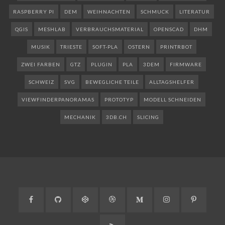
RASPBERRY PI
DEM
WEIHNACHTEN
SCHMUCK
LITERATUR
QGIS
MESHLAB
VERBRAUCHSMATERIAL
OPENSCAD
DHM
MUSIK
TRIESTE
SOFT-PLA
OSTERN
PRINTRBOT
ZWEI FARBEN
GTZ
PLUGIN
PLA
3DEM
FIRMWARE
SCHWEIZ
SVG
BEWEGLICHE TEILE
ALLTAGSHELFER
VIEWFINDERPANORAMAS
PROTOTYP
MODELL SCHNEIDEN
MECHANIK
3DB.CH
SLICING
Facebook
GitHub
CodePen
Dribbble
Medium
Instagram
Pinteres