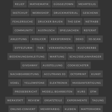
RELIEF
MATHEMATIK
GÜGGELTOWN
MEHRTEILIG
SKETCHUP
WORKSHOP
DRUCKMATERIAL
GESCHENK
FEHLERSUCHE
DRUCKER BAUEN
THE GEM
NETFABB
COMMUNITY
AUSTAUSCH
SPIELSACHEN
REFERAT
ANLEITUNG
KISSLICER
KEKSFORMEN
DEKO
3D-SCAN
EIFFELTURM
TIER
VERANSTALTUNG
KULTURERBE
BEDIENUNGSANLEITUNG
WARTUNG
SCHLÜSSELANHÄNGER
GIVEAWAY
AUSSTELLUNG
COOKIECASTER
NACHBEARBEITUNG
ACCUTRANS 3D
OCTOPRINT
KUNST
VOXEL
YELLOWSTONE
ELEKTRONIK
MASSANFERTIGUNG
PRESSEBERICHT
MODELL BEARBEITEN
KURS
DTM
WERKSTATT
REVIEW
ERSATZTEILE
EXPERIMENTE
TAGUNG
ONLINE-CONVERT
MEHRFARBIG
KLEBEN
MATTERHORN