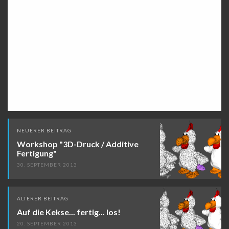
Beitragsnavigation
NEUERER BEITRAG
Workshop "3D-Druck / Additive
Fertigung"
30. SEPTEMBER 2013
ÄLTERER BEITRAG
Auf die Kekse... fertig... los!
20. SEPTEMBER 2013