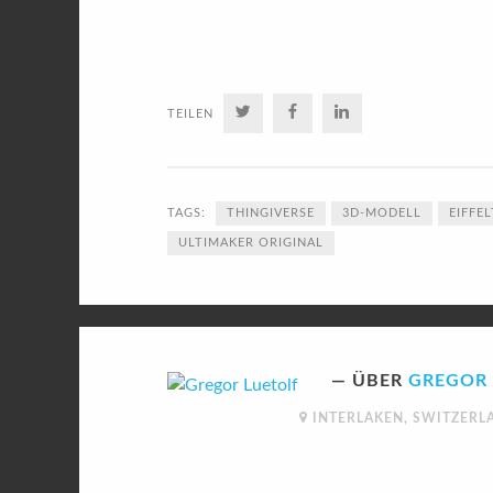
TWITTER
FACEBOOK
LINKEDIN
TEILEN
TAGS:
THINGIVERSE
3D-MODELL
EIFFE
ULTIMAKER ORIGINAL
ÜBER
GREGOR 
INTERLAKEN, SWITZERL