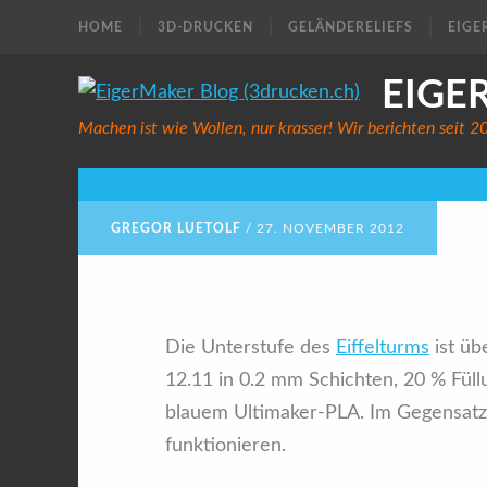
HOME
3D-DRUCKEN
GELÄNDERELIEFS
EIGE
EIGE
Machen ist wie Wollen, nur krasser! Wir berichten seit 
Eiffelturm in zwei Stu
GREGOR LUETOLF
/
27. NOVEMBER 2012
Die Unterstufe des
Eiffelturms
ist üb
12.11 in 0.2 mm Schichten, 20 % Füll
blauem Ultimaker-PLA. Im Gegensatz z
funktionieren.