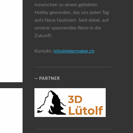
inzwischen zu einem geliebten
Hobby geworden, das uns jeden Tag
aufs Neue fasziniert. Seid dabei, auf
unserer spannenden Reise in die
Zukunft.
Kontakt:
info@eigermaker.ch
PARTNER