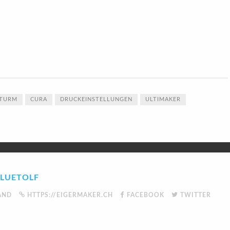
LTURM
CURA
DRUCKEINSTELLUNGEN
ULTIMAKER
LUETOLF
AND
HTTPS://EIGERMAKER.CH
FACEBOOK
TWITTER