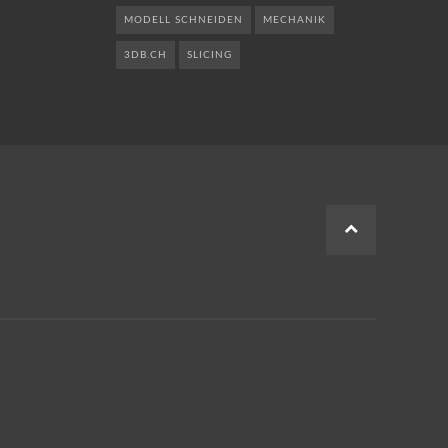
MODELL SCHNEIDEN
MECHANIK
3DB.CH
SLICING
ZUM
SEITENANF