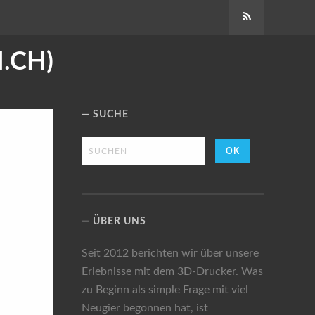
Abonnieren
.CH)
SUCHE
ÜBER UNS
Seit 2012 berichten wir über unsere
Erlebnisse mit dem 3D-Drucker. Was
zu Beginn als simple Frage mit viel
Neugier begonnen hat, ist