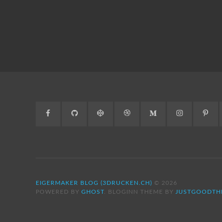
Facebook
GitHub
CodePen
Dribbble
Medium
Instagram
Pint
EIGERMAKER BLOG (3DRUCKEN.CH)
© 2026
POWERED BY
GHOST
. BLOGINN THEME BY
JUSTGOODTH