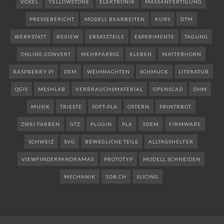
VOXEL
YELLOWSTONE
ELEKTRONIK
MASSANFERTIGUNG
PRESSEBERICHT
MODELL BEARBEITEN
KURS
DTM
WERKSTATT
REVIEW
ERSATZTEILE
EXPERIMENTE
TAGUNG
ONLINE-CONVERT
MEHRFARBIG
KLEBEN
MATTERHORN
RASPBERRY PI
DEM
WEIHNACHTEN
SCHMUCK
LITERATUR
QGIS
MESHLAB
VERBRAUCHSMATERIAL
OPENSCAD
DHM
MUSIK
TRIESTE
SOFT-PLA
OSTERN
PRINTRBOT
ZWEI FARBEN
GTZ
PLUGIN
PLA
3DEM
FIRMWARE
SCHWEIZ
SVG
BEWEGLICHE TEILE
ALLTAGSHELFER
VIEWFINDERPANORAMAS
PROTOTYP
MODELL SCHNEIDEN
MECHANIK
3DB.CH
SLICING