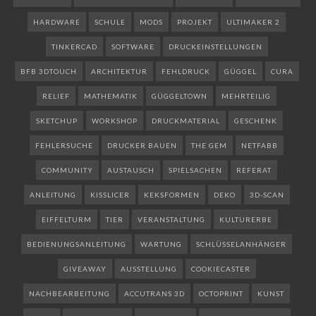
HARDWARE
SCHULE
MODS
PROJEKT
ULTIMAKER 2
TINKERCAD
SOFTWARE
DRUCKEINSTELLUNGEN
BFB 3DTOUCH
ARCHITEKTUR
FEHLDRUCK
GÜGGEL
CURA
RELIEF
MATHEMATIK
GÜGGELTOWN
MEHRTEILIG
SKETCHUP
WORKSHOP
DRUCKMATERIAL
GESCHENK
FEHLERSUCHE
DRUCKER BAUEN
THE GEM
NETFABB
COMMUNITY
AUSTAUSCH
SPIELSACHEN
REFERAT
ANLEITUNG
KISSLICER
KEKSFORMEN
DEKO
3D-SCAN
EIFFELTURM
TIER
VERANSTALTUNG
KULTURERBE
BEDIENUNGSANLEITUNG
WARTUNG
SCHLÜSSELANHÄNGER
GIVEAWAY
AUSSTELLUNG
COOKIECASTER
NACHBEARBEITUNG
ACCUTRANS 3D
OCTOPRINT
KUNST