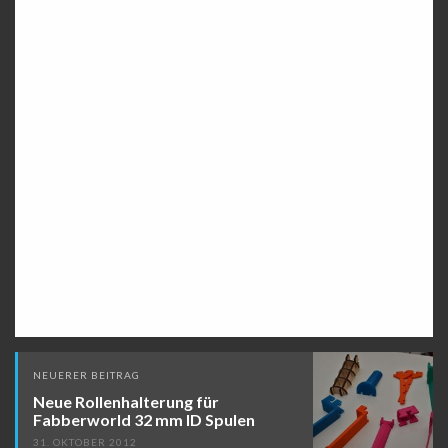
Beitragsnavigation
NEUERER BEITRAG
Neue Rollenhalterung für
Fabberworld 32 mm ID Spulen
31. OKTOBER 2012