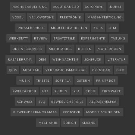
NACHBEARBEITUNG
ACCUTRANS 3D
OCTOPRINT
KUNST
VOXEL
YELLOWSTONE
ELEKTRONIK
MASSANFERTIGUNG
PRESSEBERICHT
MODELL BEARBEITEN
KURS
DTM
WERKSTATT
REVIEW
ERSATZTEILE
EXPERIMENTE
TAGUNG
ONLINE-CONVERT
MEHRFARBIG
KLEBEN
MATTERHORN
RASPBERRY PI
DEM
WEIHNACHTEN
SCHMUCK
LITERATUR
QGIS
MESHLAB
VERBRAUCHSMATERIAL
OPENSCAD
DHM
MUSIK
TRIESTE
SOFT-PLA
OSTERN
PRINTRBOT
ZWEI FARBEN
GTZ
PLUGIN
PLA
3DEM
FIRMWARE
SCHWEIZ
SVG
BEWEGLICHE TEILE
ALLTAGSHELFER
VIEWFINDERPANORAMAS
PROTOTYP
MODELL SCHNEIDEN
MECHANIK
3DB.CH
SLICING