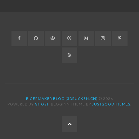
Facebook
GitHub
CodePen
Dribbble
Medium
Instagram
Pinteres
RSS
EIGERMAKER BLOG (3DRUCKEN.CH)
© 2026
POWERED BY
GHOST
. BLOGINN THEME BY
JUSTGOODTHEMES
.
ZUM