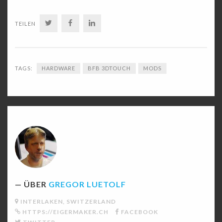
TWITTER
FACEBOOK
LINKEDIN
TEILEN
TAGS:
HARDWARE
BFB 3DTOUCH
MODS
ÜBER
GREGOR LUETOLF
INTERLAKEN, SWITZERLAND
HTTPS://EIGERMAKER.CH
FACEBOOK