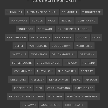
TAGS NACH HÄUFIGKEIT
ULTIMAKER
ULTIMAKER ORIGINAL
3D-MODELL
THINGIVERSE
HARDWARE
SCHULE
MODS
PROJEKT
ULTIMAKER 2
TINKERCAD
SOFTWARE
DRUCKEINSTELLUNGEN
BFB 3DTOUCH
ARCHITEKTUR
FEHLDRUCK
GÜGGEL
CURA
RELIEF
MATHEMATIK
GÜGGELTOWN
MEHRTEILIG
SKETCHUP
WORKSHOP
DRUCKMATERIAL
GESCHENK
FEHLERSUCHE
DRUCKER BAUEN
THE GEM
NETFABB
COMMUNITY
AUSTAUSCH
SPIELSACHEN
REFERAT
ANLEITUNG
KISSLICER
KEKSFORMEN
DEKO
3D-SCAN
EIFFELTURM
TIER
VERANSTALTUNG
KULTURERBE
BEDIENUNGSANLEITUNG
WARTUNG
SCHLÜSSELANHÄNGER
GIVEAWAY
AUSSTELLUNG
COOKIECASTER