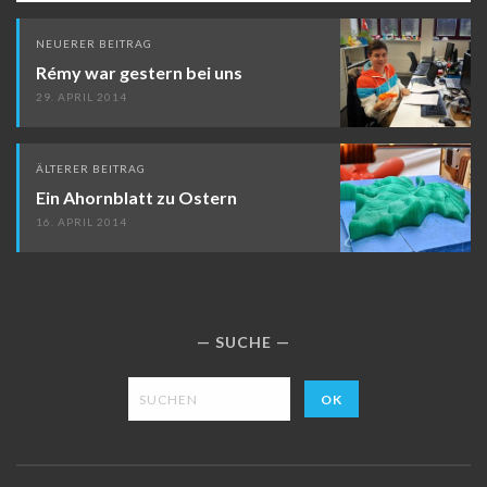
Beitragsnavigation
NEUERER BEITRAG
Rémy war gestern bei uns
29. APRIL 2014
ÄLTERER BEITRAG
Ein Ahornblatt zu Ostern
16. APRIL 2014
SUCHE