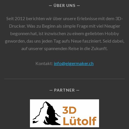
ÜBER UNS
Seit 2012 berichten wir über unsere Erlebnisse mit dem 3D-
Drucker. Was zu Beginn als simple Frage mit viel Neugier
begonnen hat, ist inzwischen zu einem geliebten Hobby
geworden, das uns jeden Tag aufs Neue fasziniert. Seid dabei,
auf unserer spannenden Reise in die Zukunft.
Kontakt:
info@eigermaker.ch
PARTNER