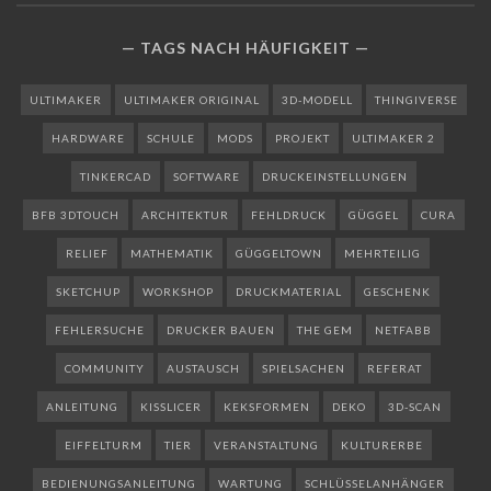
TAGS NACH HÄUFIGKEIT
ULTIMAKER
ULTIMAKER ORIGINAL
3D-MODELL
THINGIVERSE
HARDWARE
SCHULE
MODS
PROJEKT
ULTIMAKER 2
TINKERCAD
SOFTWARE
DRUCKEINSTELLUNGEN
BFB 3DTOUCH
ARCHITEKTUR
FEHLDRUCK
GÜGGEL
CURA
RELIEF
MATHEMATIK
GÜGGELTOWN
MEHRTEILIG
SKETCHUP
WORKSHOP
DRUCKMATERIAL
GESCHENK
FEHLERSUCHE
DRUCKER BAUEN
THE GEM
NETFABB
COMMUNITY
AUSTAUSCH
SPIELSACHEN
REFERAT
ANLEITUNG
KISSLICER
KEKSFORMEN
DEKO
3D-SCAN
EIFFELTURM
TIER
VERANSTALTUNG
KULTURERBE
BEDIENUNGSANLEITUNG
WARTUNG
SCHLÜSSELANHÄNGER