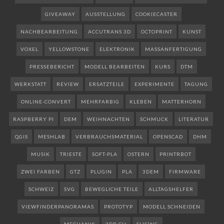
GIVEAWAY
AUSSTELLUNG
COOKIECASTER
NACHBEARBEITUNG
ACCUTRANS 3D
OCTOPRINT
KUNST
VOXEL
YELLOWSTONE
ELEKTRONIK
MASSANFERTIGUNG
PRESSEBERICHT
MODELL BEARBEITEN
KURS
DTM
WERKSTATT
REVIEW
ERSATZTEILE
EXPERIMENTE
TAGUNG
ONLINE-CONVERT
MEHRFARBIG
KLEBEN
MATTERHORN
RASPBERRY PI
DEM
WEIHNACHTEN
SCHMUCK
LITERATUR
QGIS
MESHLAB
VERBRAUCHSMATERIAL
OPENSCAD
DHM
MUSIK
TRIESTE
SOFT-PLA
OSTERN
PRINTRBOT
ZWEI FARBEN
GTZ
PLUGIN
PLA
3DEM
FIRMWARE
SCHWEIZ
SVG
BEWEGLICHE TEILE
ALLTAGSHELFER
VIEWFINDERPANORAMAS
PROTOTYP
MODELL SCHNEIDEN