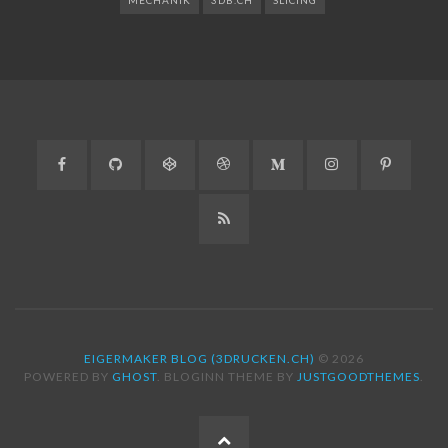
MECHANIK
3DB.CH
SLICING
Facebook
GitHub
CodePen
Dribbble
Medium
Instagram
Pinteres
RSS
EIGERMAKER BLOG (3DRUCKEN.CH)
© 2026
POWERED BY
GHOST
. BLOGINN THEME BY
JUSTGOODTHEMES
.
ZUM