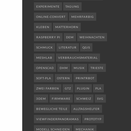
EXPERIMENTE
TAGUNG
ONLINE-CONVERT
MEHRFARBIG
KLEBEN
MATTERHORN
RASPBERRY PI
DEM
WEIHNACHTEN
SCHMUCK
LITERATUR
QGIS
MESHLAB
VERBRAUCHSMATERIAL
OPENSCAD
DHM
MUSIK
TRIESTE
SOFT-PLA
OSTERN
PRINTRBOT
ZWEI FARBEN
GTZ
PLUGIN
PLA
3DEM
FIRMWARE
SCHWEIZ
SVG
BEWEGLICHE TEILE
ALLTAGSHELFER
VIEWFINDERPANORAMAS
PROTOTYP
MODELL SCHNEIDEN
MECHANIK