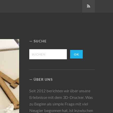
Abonnieren
SUCHE
ÜBER UNS
Seit 2012 berichten wir über unsere
Erlebnisse mit dem 3D-Drucker. Was
zu Beginn als simple Frage mit viel
Neugier begonnen hat, ist inzwischen