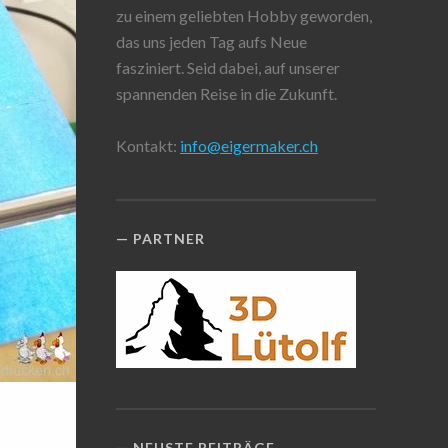
zu einem geliebten Hobby geworden,
das uns jeden Tag aufs Neue
fasziniert. Seid dabei, auf unserer
spannenden Reise in die Zukunft.
Kontakt:
info@eigermaker.ch
PARTNER
NEUSTE BEITRÄGE