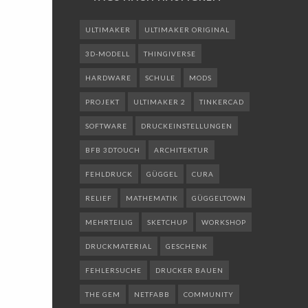
ULTIMAKER
ULTIMAKER ORIGINAL
3D-MODELL
THINGIVERSE
HARDWARE
SCHULE
MODS
PROJEKT
ULTIMAKER 2
TINKERCAD
SOFTWARE
DRUCKEINSTELLUNGEN
BFB 3DTOUCH
ARCHITEKTUR
FEHLDRUCK
GÜGGEL
CURA
RELIEF
MATHEMATIK
GÜGGELTOWN
MEHRTEILIG
SKETCHUP
WORKSHOP
DRUCKMATERIAL
GESCHENK
FEHLERSUCHE
DRUCKER BAUEN
THE GEM
NETFABB
COMMUNITY