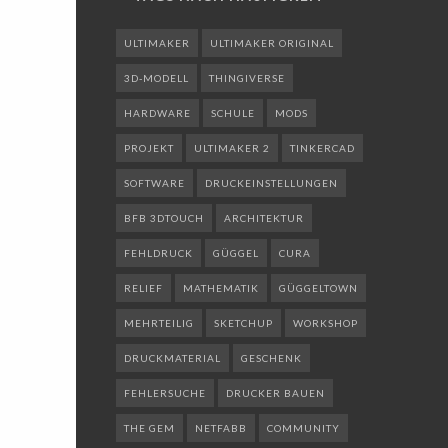
ULTIMAKER
ULTIMAKER ORIGINAL
3D-MODELL
THINGIVERSE
HARDWARE
SCHULE
MODS
PROJEKT
ULTIMAKER 2
TINKERCAD
SOFTWARE
DRUCKEINSTELLUNGEN
BFB 3DTOUCH
ARCHITEKTUR
FEHLDRUCK
GÜGGEL
CURA
RELIEF
MATHEMATIK
GÜGGELTOWN
MEHRTEILIG
SKETCHUP
WORKSHOP
DRUCKMATERIAL
GESCHENK
FEHLERSUCHE
DRUCKER BAUEN
THE GEM
NETFABB
COMMUNITY