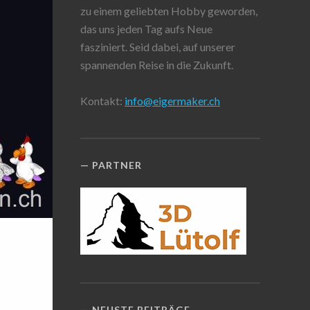
zu einem geliebten Hobby geworden,
das uns jeden Tag aufs Neue
fasziniert. Seid dabei, auf unserer
spannenden Reise in die Zukunft.
Kontakt:
info@eigermaker.ch
PARTNER
NEUSTE BEITRÄGE