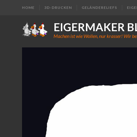
HOME
3D-DRUCKEN
GELÄNDERELIEFS
EIG
EIGERMAKER B
Machen ist wie Wollen, nur krasser! Wir be