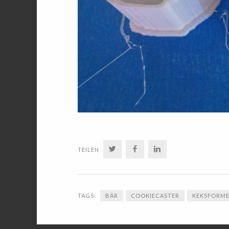
TWITTER
FACEBOOK
LINKEDIN
TEILEN
TAGS:
BÄR
COOKIECASTER
KEKSFORM