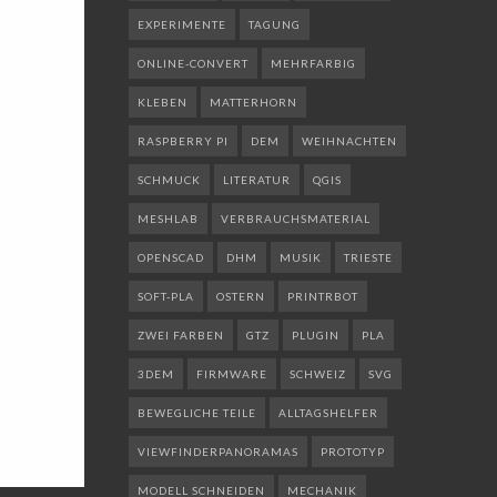
EXPERIMENTE
TAGUNG
ONLINE-CONVERT
MEHRFARBIG
KLEBEN
MATTERHORN
RASPBERRY PI
DEM
WEIHNACHTEN
SCHMUCK
LITERATUR
QGIS
MESHLAB
VERBRAUCHSMATERIAL
OPENSCAD
DHM
MUSIK
TRIESTE
SOFT-PLA
OSTERN
PRINTRBOT
ZWEI FARBEN
GTZ
PLUGIN
PLA
3DEM
FIRMWARE
SCHWEIZ
SVG
BEWEGLICHE TEILE
ALLTAGSHELFER
VIEWFINDERPANORAMAS
PROTOTYP
MODELL SCHNEIDEN
MECHANIK