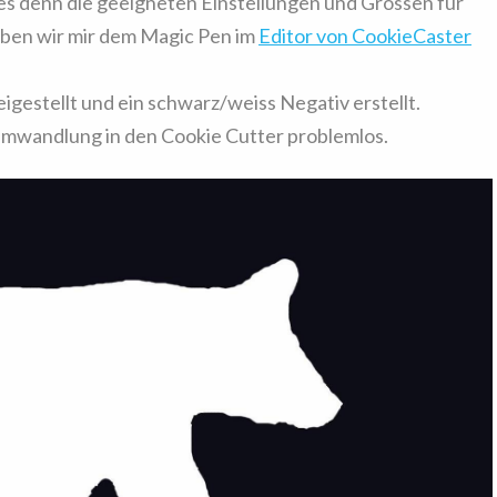
s denn die geeigneten Einstellungen und Grössen für
aben wir mir dem Magic Pen im
Editor von CookieCaster
gestellt und ein schwarz/weiss Negativ erstellt.
Umwandlung in den Cookie Cutter problemlos.