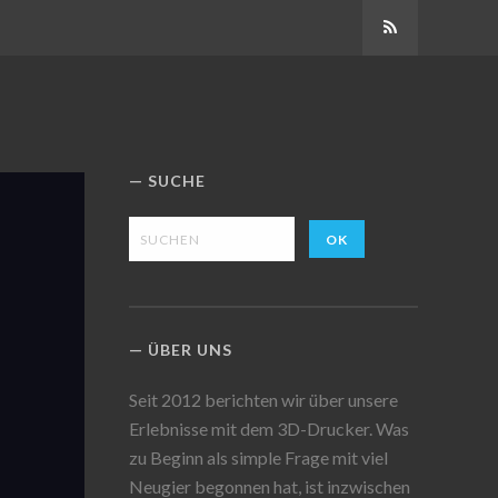
Abonnieren
SUCHE
ÜBER UNS
Seit 2012 berichten wir über unsere
Erlebnisse mit dem 3D-Drucker. Was
zu Beginn als simple Frage mit viel
Neugier begonnen hat, ist inzwischen