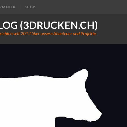
ERMAKER
SHOP
LOG (3DRUCKEN.CH)
richten seit 2012 über unsere Abenteuer und Projekte.