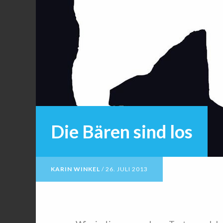
Die Bären sind los
KARIN WINKEL
/
26. JULI 2013