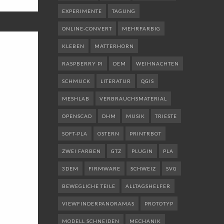
EXPERIMENTE
TAGUNG
ONLINE-CONVERT
MEHRFARBIG
KLEBEN
MATTERHORN
RASPBERRY PI
DEM
WEIHNACHTEN
SCHMUCK
LITERATUR
QGIS
MESHLAB
VERBRAUCHSMATERIAL
OPENSCAD
DHM
MUSIK
TRIESTE
SOFT-PLA
OSTERN
PRINTRBOT
ZWEI FARBEN
GTZ
PLUGIN
PLA
3DEM
FIRMWARE
SCHWEIZ
SVG
BEWEGLICHE TEILE
ALLTAGSHELFER
VIEWFINDERPANORAMAS
PROTOTYP
MODELL SCHNEIDEN
MECHANIK