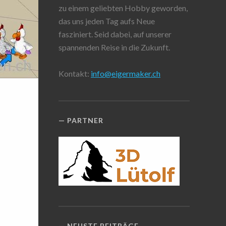
zu einem geliebten Hobby geworden,
das uns jeden Tag aufs Neue
fasziniert. Seid dabei, auf unserer
spannenden Reise in die Zukunft.
Kontakt:
info@eigermaker.ch
PARTNER
NEUSTE BEITRÄGE