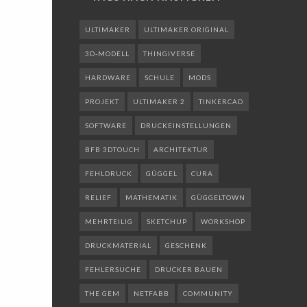
ULTIMAKER
ULTIMAKER ORIGINAL
3D-MODELL
THINGIVERSE
HARDWARE
SCHULE
MODS
PROJEKT
ULTIMAKER 2
TINKERCAD
SOFTWARE
DRUCKEINSTELLUNGEN
BFB 3DTOUCH
ARCHITEKTUR
FEHLDRUCK
GÜGGEL
CURA
RELIEF
MATHEMATIK
GÜGGELTOWN
MEHRTEILIG
SKETCHUP
WORKSHOP
DRUCKMATERIAL
GESCHENK
FEHLERSUCHE
DRUCKER BAUEN
THE GEM
NETFABB
COMMUNITY