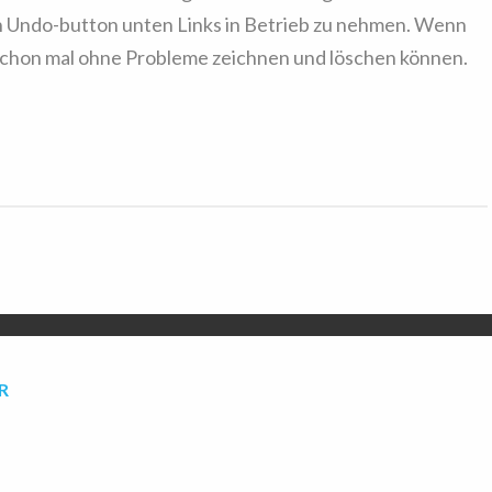
n Undo-button unten Links in Betrieb zu nehmen. Wenn
t schon mal ohne Probleme zeichnen und löschen können.
R