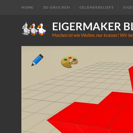
HOME
3D-DRUCKEN
GELÄNDERELIEFS
EIG
EIGERMAKER B
Machen ist wie Wollen, nur krasser! Wir be