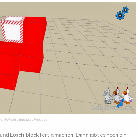
symbolisiert den Löschmodus
nd Lösch-block fertig machen. Dann gibt es noch ein