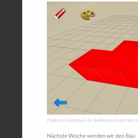
Objekt mit Löschblock, der Radiergummi oben links 
Nächste Woche werden wir den Bau- u