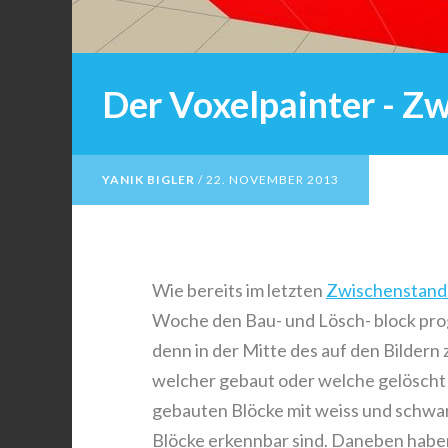
Der Voxelpainter - Z
YANIK BIGLER
/
22. NOVEMBER 2013
Wie bereits im letzten
Zwischenstand
Woche den Bau- und Lösch- block progr
denn in der Mitte des auf den Bildern
welcher gebaut oder welche gelöscht 
gebauten Blöcke mit weiss und schwarz 
Blöcke erkennbar sind. Daneben haben 