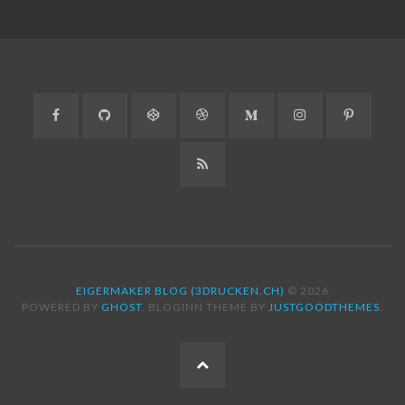
Facebook
GitHub
CodePen
Dribbble
Medium
Instagram
Pinteres
RSS
EIGERMAKER BLOG (3DRUCKEN.CH)
© 2026
POWERED BY
GHOST
. BLOGINN THEME BY
JUSTGOODTHEMES
.
ZUM