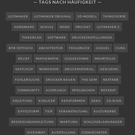
TAGS NACH HÄUFIGKEIT
ULTIMAKER
ULTIMAKER ORIGINAL
3D-MODELL
THINGIVERSE
HARDWARE
SCHULE
MODS
PROJEKT
ULTIMAKER 2
TINKERCAD
SOFTWARE
DRUCKEINSTELLUNGEN
BFB 3DTOUCH
ARCHITEKTUR
FEHLDRUCK
GÜGGEL
CURA
RELIEF
MATHEMATIK
GÜGGELTOWN
MEHRTEILIG
SKETCHUP
WORKSHOP
DRUCKMATERIAL
GESCHENK
FEHLERSUCHE
DRUCKER BAUEN
THE GEM
NETFABB
COMMUNITY
AUSTAUSCH
SPIELSACHEN
REFERAT
ANLEITUNG
KISSLICER
KEKSFORMEN
DEKO
3D-SCAN
EIFFELTURM
TIER
VERANSTALTUNG
KULTURERBE
BEDIENUNGSANLEITUNG
WARTUNG
SCHLÜSSELANHÄNGER
GIVEAWAY
AUSSTELLUNG
COOKIECASTER