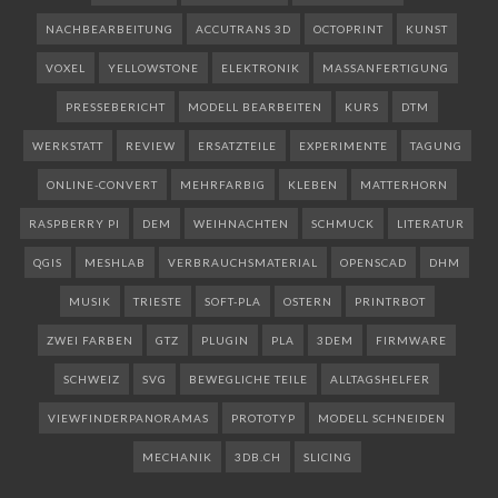
NACHBEARBEITUNG
ACCUTRANS 3D
OCTOPRINT
KUNST
VOXEL
YELLOWSTONE
ELEKTRONIK
MASSANFERTIGUNG
PRESSEBERICHT
MODELL BEARBEITEN
KURS
DTM
WERKSTATT
REVIEW
ERSATZTEILE
EXPERIMENTE
TAGUNG
ONLINE-CONVERT
MEHRFARBIG
KLEBEN
MATTERHORN
RASPBERRY PI
DEM
WEIHNACHTEN
SCHMUCK
LITERATUR
QGIS
MESHLAB
VERBRAUCHSMATERIAL
OPENSCAD
DHM
MUSIK
TRIESTE
SOFT-PLA
OSTERN
PRINTRBOT
ZWEI FARBEN
GTZ
PLUGIN
PLA
3DEM
FIRMWARE
SCHWEIZ
SVG
BEWEGLICHE TEILE
ALLTAGSHELFER
VIEWFINDERPANORAMAS
PROTOTYP
MODELL SCHNEIDEN
MECHANIK
3DB.CH
SLICING