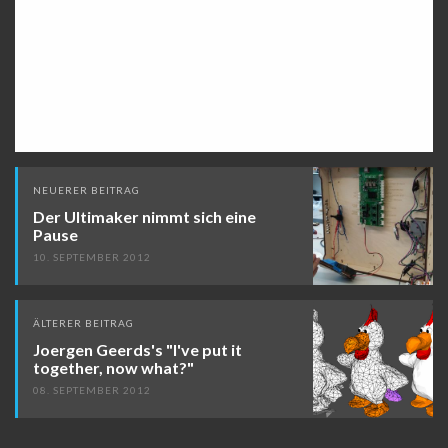
Beitragsnavigation
NEUERER BEITRAG
Der Ultimaker nimmt sich eine
Pause
10. SEPTEMBER 2012
ÄLTERER BEITRAG
Joergen Geerds's "I've put it
together, now what?"
08. SEPTEMBER 2012