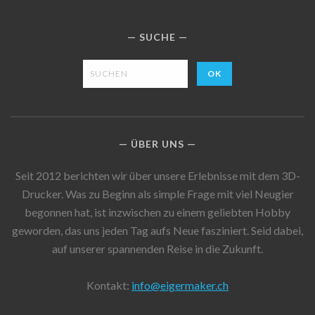
SUCHE
ÜBER UNS
Seit 2012 berichten wir über unsere Erlebnisse mit dem 3D-
Drucker. Was zu Beginn als simple Frage mit viel Neugier
begonnen hat, ist inzwischen zu einem geliebten Hobby
geworden, das uns jeden Tag aufs Neue fasziniert. Seid dabei,
auf unserer spannenden Reise in die Zukunft.
Kontakt:
info@eigermaker.ch