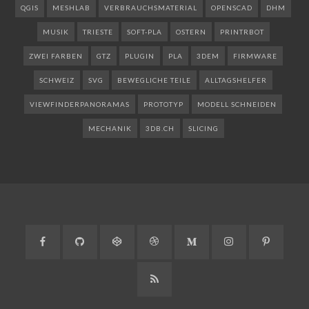
QGIS
MESHLAB
VERBRAUCHSMATERIAL
OPENSCAD
DHM
MUSIK
TRIESTE
SOFT-PLA
OSTERN
PRINTRBOT
ZWEI FARBEN
GTZ
PLUGIN
PLA
3DEM
FIRMWARE
SCHWEIZ
SVG
BEWEGLICHE TEILE
ALLTAGSHELFER
VIEWFINDERPANORAMAS
PROTOTYP
MODELL SCHNEIDEN
MECHANIK
3DB.CH
SLICING
Facebook
GitHub
CodePen
Dribbble
Medium
Instagram
Pinteres
RSS