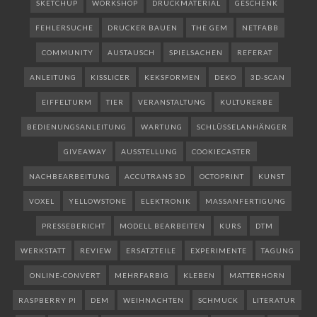
SKETCHUP
WORKSHOP
DRUCKMATERIAL
GESCHENK
FEHLERSUCHE
DRUCKER BAUEN
THE GEM
NETFABB
COMMUNITY
AUSTAUSCH
SPIELSACHEN
REFERAT
ANLEITUNG
KISSLICER
KEKSFORMEN
DEKO
3D-SCAN
EIFFELTURM
TIER
VERANSTALTUNG
KULTURERBE
BEDIENUNGSANLEITUNG
WARTUNG
SCHLÜSSELANHÄNGER
GIVEAWAY
AUSSTELLUNG
COOKIECASTER
NACHBEARBEITUNG
ACCUTRANS 3D
OCTOPRINT
KUNST
VOXEL
YELLOWSTONE
ELEKTRONIK
MASSANFERTIGUNG
PRESSEBERICHT
MODELL BEARBEITEN
KURS
DTM
WERKSTATT
REVIEW
ERSATZTEILE
EXPERIMENTE
TAGUNG
ONLINE-CONVERT
MEHRFARBIG
KLEBEN
MATTERHORN
RASPBERRY PI
DEM
WEIHNACHTEN
SCHMUCK
LITERATUR