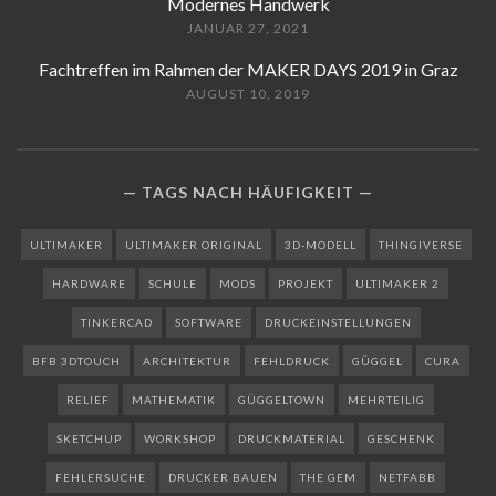
Modernes Handwerk
JANUAR 27, 2021
Fachtreffen im Rahmen der MAKER DAYS 2019 in Graz
AUGUST 10, 2019
TAGS NACH HÄUFIGKEIT
ULTIMAKER
ULTIMAKER ORIGINAL
3D-MODELL
THINGIVERSE
HARDWARE
SCHULE
MODS
PROJEKT
ULTIMAKER 2
TINKERCAD
SOFTWARE
DRUCKEINSTELLUNGEN
BFB 3DTOUCH
ARCHITEKTUR
FEHLDRUCK
GÜGGEL
CURA
RELIEF
MATHEMATIK
GÜGGELTOWN
MEHRTEILIG
SKETCHUP
WORKSHOP
DRUCKMATERIAL
GESCHENK
FEHLERSUCHE
DRUCKER BAUEN
THE GEM
NETFABB