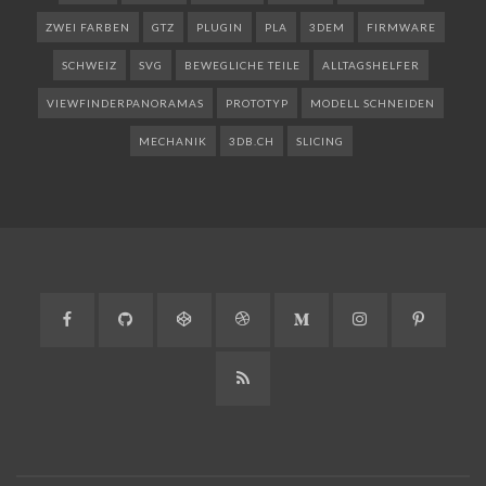
ZWEI FARBEN
GTZ
PLUGIN
PLA
3DEM
FIRMWARE
SCHWEIZ
SVG
BEWEGLICHE TEILE
ALLTAGSHELFER
VIEWFINDERPANORAMAS
PROTOTYP
MODELL SCHNEIDEN
MECHANIK
3DB.CH
SLICING
Facebook
GitHub
CodePen
Dribbble
Medium
Instagram
Pinteres
RSS