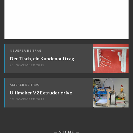
Beitragsnavigation
NEUERER BEITRAG
Der Tisch, ein Kundenauftrag
20. NOVEMBER 2012
ÄLTERER BEITRAG
Ultimaker V2 Extruder drive
19. NOVEMBER 2012
SUCHE