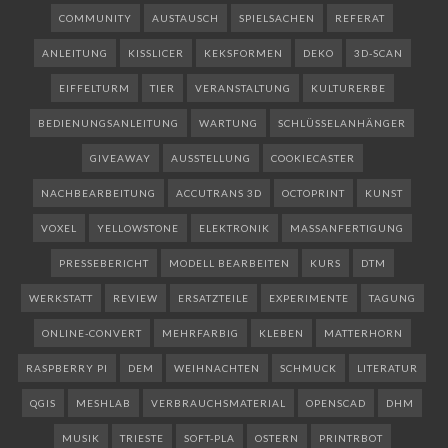
COMMUNITY
AUSTAUSCH
SPIELSACHEN
REFERAT
ANLEITUNG
KISSLICER
KEKSFORMEN
DEKO
3D-SCAN
EIFFELTURM
TIER
VERANSTALTUNG
KULTURERBE
BEDIENUNGSANLEITUNG
WARTUNG
SCHLÜSSELANHÄNGER
GIVEAWAY
AUSSTELLUNG
COOKIECASTER
NACHBEARBEITUNG
ACCUTRANS 3D
OCTOPRINT
KUNST
VOXEL
YELLOWSTONE
ELEKTRONIK
MASSANFERTIGUNG
PRESSEBERICHT
MODELL BEARBEITEN
KURS
DTM
WERKSTATT
REVIEW
ERSATZTEILE
EXPERIMENTE
TAGUNG
ONLINE-CONVERT
MEHRFARBIG
KLEBEN
MATTERHORN
RASPBERRY PI
DEM
WEIHNACHTEN
SCHMUCK
LITERATUR
QGIS
MESHLAB
VERBRAUCHSMATERIAL
OPENSCAD
DHM
MUSIK
TRIESTE
SOFT-PLA
OSTERN
PRINTRBOT