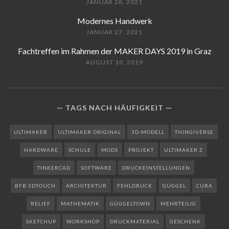
JANUAR 28, 2021
Modernes Handwerk
JANUAR 27, 2021
Fachtreffen im Rahmen der MAKER DAYS 2019 in Graz
AUGUST 10, 2019
TAGS NACH HÄUFIGKEIT
ULTIMAKER
ULTIMAKER ORIGINAL
3D-MODELL
THINGIVERSE
HARDWARE
SCHULE
MODS
PROJEKT
ULTIMAKER 2
TINKERCAD
SOFTWARE
DRUCKEINSTELLUNGEN
BFB 3DTOUCH
ARCHITEKTUR
FEHLDRUCK
GÜGGEL
CURA
RELIEF
MATHEMATIK
GÜGGELTOWN
MEHRTEILIG
SKETCHUP
WORKSHOP
DRUCKMATERIAL
GESCHENK