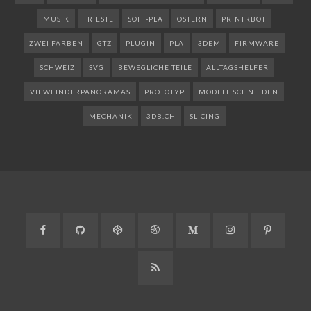
MUSIK
TRIESTE
SOFT-PLA
OSTERN
PRINTRBOT
ZWEI FARBEN
GTZ
PLUGIN
PLA
3DEM
FIRMWARE
SCHWEIZ
SVG
BEWEGLICHE TEILE
ALLTAGSHELFER
VIEWFINDERPANORAMAS
PROTOTYP
MODELL SCHNEIDEN
MECHANIK
3DB.CH
SLICING
Facebook
GitHub
CodePen
Dribbble
Medium
Instagram
Pinteres
RSS