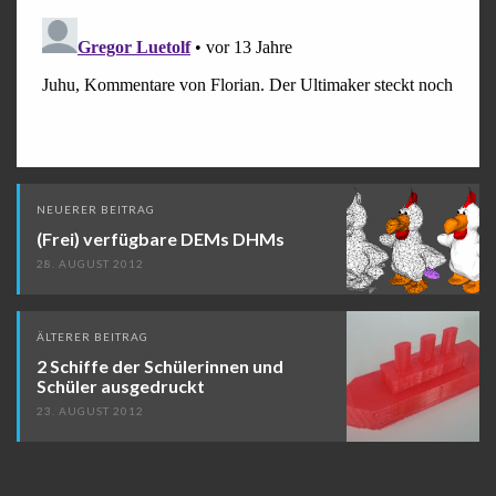
Beitragsnavigation
NEUERER BEITRAG
(Frei) verfügbare DEMs DHMs
28. AUGUST 2012
ÄLTERER BEITRAG
2 Schiffe der Schülerinnen und
Schüler ausgedruckt
23. AUGUST 2012