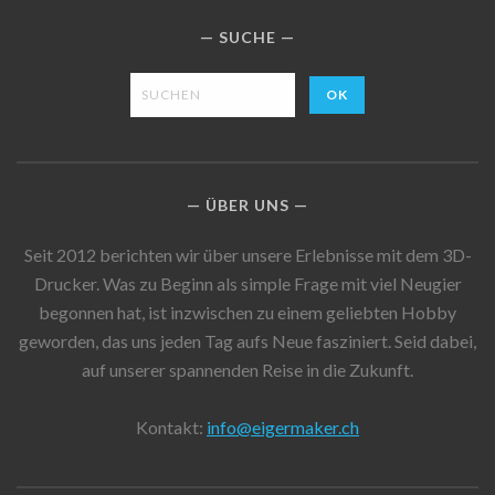
SUCHE
ÜBER UNS
Seit 2012 berichten wir über unsere Erlebnisse mit dem 3D-
Drucker. Was zu Beginn als simple Frage mit viel Neugier
begonnen hat, ist inzwischen zu einem geliebten Hobby
geworden, das uns jeden Tag aufs Neue fasziniert. Seid dabei,
auf unserer spannenden Reise in die Zukunft.
Kontakt:
info@eigermaker.ch