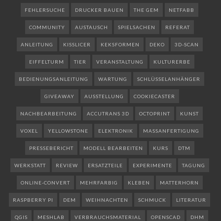
FEHLERSUCHE
DRUCKER BAUEN
THE GEM
NETFABB
COMMUNITY
AUSTAUSCH
SPIELSACHEN
REFERAT
ANLEITUNG
KISSLICER
KEKSFORMEN
DEKO
3D-SCAN
EIFFELTURM
TIER
VERANSTALTUNG
KULTURERBE
BEDIENUNGSANLEITUNG
WARTUNG
SCHLÜSSELANHÄNGER
GIVEAWAY
AUSSTELLUNG
COOKIECASTER
NACHBEARBEITUNG
ACCUTRANS 3D
OCTOPRINT
KUNST
VOXEL
YELLOWSTONE
ELEKTRONIK
MASSANFERTIGUNG
PRESSEBERICHT
MODELL BEARBEITEN
KURS
DTM
WERKSTATT
REVIEW
ERSATZTEILE
EXPERIMENTE
TAGUNG
ONLINE-CONVERT
MEHRFARBIG
KLEBEN
MATTERHORN
RASPBERRY PI
DEM
WEIHNACHTEN
SCHMUCK
LITERATUR
QGIS
MESHLAB
VERBRAUCHSMATERIAL
OPENSCAD
DHM