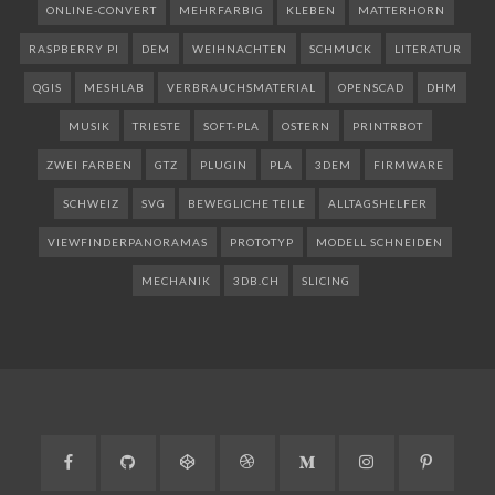
ONLINE-CONVERT
MEHRFARBIG
KLEBEN
MATTERHORN
RASPBERRY PI
DEM
WEIHNACHTEN
SCHMUCK
LITERATUR
QGIS
MESHLAB
VERBRAUCHSMATERIAL
OPENSCAD
DHM
MUSIK
TRIESTE
SOFT-PLA
OSTERN
PRINTRBOT
ZWEI FARBEN
GTZ
PLUGIN
PLA
3DEM
FIRMWARE
SCHWEIZ
SVG
BEWEGLICHE TEILE
ALLTAGSHELFER
VIEWFINDERPANORAMAS
PROTOTYP
MODELL SCHNEIDEN
MECHANIK
3DB.CH
SLICING
Facebook
GitHub
CodePen
Dribbble
Medium
Instagram
Pinteres