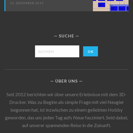
13. DEZEMBER 2013
SUCHE
ÜBER UNS
Seit 2012 berichten wir über unsere Erlebnisse mit dem 3D-
Drucker. Was zu Beginn als simple Frage mit viel Neugier
begonnen hat, ist inzwischen zu einem geliebten Hobby
geworden, das uns jeden Tag aufs Neue fasziniert. Seid dabei,
auf unserer spannenden Reise in die Zukunft.