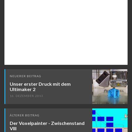
Beitragsnavigation
NEUERER BEITRAG
Unser erster Druck mit dem
Ultimaker 2
16. DEZEMBER 2013
ÄLTERER BEITRAG
Der Voxelpainter - Zwischenstand
VIII