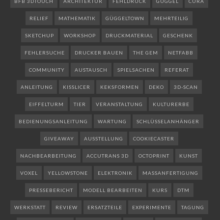
BFB 3DTOUCH
ARCHITEKTUR
FEHLDRUCK
GÜGGEL
CURA
RELIEF
MATHEMATIK
GÜGGELTOWN
MEHRTEILIG
SKETCHUP
WORKSHOP
DRUCKMATERIAL
GESCHENK
FEHLERSUCHE
DRUCKER BAUEN
THE GEM
NETFABB
COMMUNITY
AUSTAUSCH
SPIELSACHEN
REFERAT
ANLEITUNG
KISSLICER
KEKSFORMEN
DEKO
3D-SCAN
EIFFELTURM
TIER
VERANSTALTUNG
KULTURERBE
BEDIENUNGSANLEITUNG
WARTUNG
SCHLÜSSELANHÄNGER
GIVEAWAY
AUSSTELLUNG
COOKIECASTER
NACHBEARBEITUNG
ACCUTRANS 3D
OCTOPRINT
KUNST
VOXEL
YELLOWSTONE
ELEKTRONIK
MASSANFERTIGUNG
PRESSEBERICHT
MODELL BEARBEITEN
KURS
DTM
WERKSTATT
REVIEW
ERSATZTEILE
EXPERIMENTE
TAGUNG