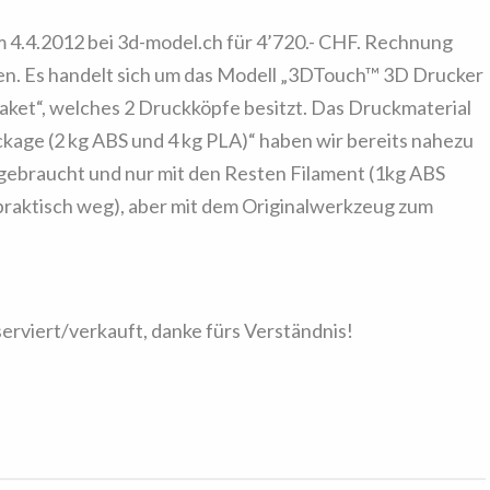
 4.4.2012 bei 3d-model.ch für 4’720.- CHF. Rechnung
en. Es handelt sich um das Modell „3DTouch™ 3D Drucker
paket“, welches 2 Druckköpfe besitzt. Das Druckmaterial
ckage (2 kg ABS und 4 kg PLA)“ haben wir bereits nahezu
gebraucht und nur mit den Resten Filament (1kg ABS
 praktisch weg), aber mit dem Originalwerkzeug zum
serviert/verkauft, danke fürs Verständnis!