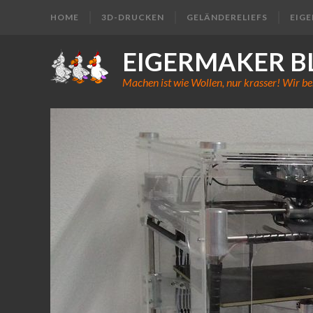
HOME
3D-DRUCKEN
GELÄNDERELIEFS
EIG
EIGERMAKER B
Machen ist wie Wollen, nur krasser! Wir be