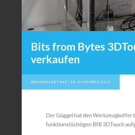
Bits from Bytes 3DTo
verkaufen
GREGOR LUETOLF
/
26. NOVEMBER 2012
Der Güggel hat den Werkzeugkoffer be
funktionstüchtigen BfB 3DTouch aufg