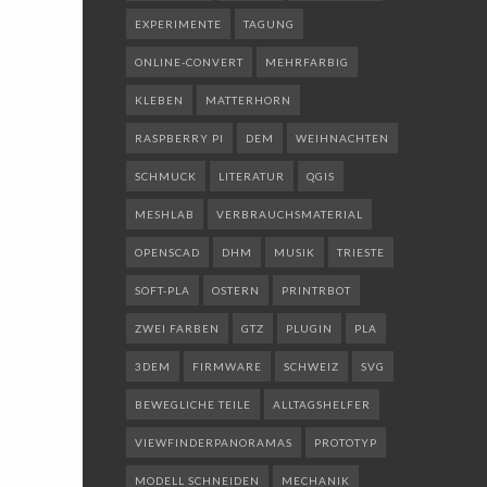
EXPERIMENTE
TAGUNG
ONLINE-CONVERT
MEHRFARBIG
KLEBEN
MATTERHORN
RASPBERRY PI
DEM
WEIHNACHTEN
SCHMUCK
LITERATUR
QGIS
MESHLAB
VERBRAUCHSMATERIAL
OPENSCAD
DHM
MUSIK
TRIESTE
SOFT-PLA
OSTERN
PRINTRBOT
ZWEI FARBEN
GTZ
PLUGIN
PLA
3DEM
FIRMWARE
SCHWEIZ
SVG
BEWEGLICHE TEILE
ALLTAGSHELFER
VIEWFINDERPANORAMAS
PROTOTYP
MODELL SCHNEIDEN
MECHANIK