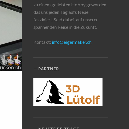
zu einem geliebten Hobby geworden,
das uns jeden Tag aufs Neue
fasziniert. Seid dabei, auf unserer
spannenden Reise in die Zukunft.
Kontakt:
info@eigermaker.ch
PARTNER
NEUSTE BEITRÄGE