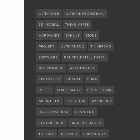
ULTIMAKER
ULTIMAKER ORIGINAL
3D-MODELL
THINGIVERSE
HARDWARE
SCHULE
MODS
PROJEKT
ULTIMAKER 2
TINKERCAD
SOFTWARE
DRUCKEINSTELLUNGEN
BFB 3DTOUCH
ARCHITEKTUR
FEHLDRUCK
GÜGGEL
CURA
RELIEF
MATHEMATIK
GÜGGELTOWN
MEHRTEILIG
SKETCHUP
WORKSHOP
DRUCKMATERIAL
GESCHENK
FEHLERSUCHE
DRUCKER BAUEN
THE GEM
NETFABB
COMMUNITY