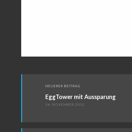
Beitragsnavigation
NEUERER BEITRAG
EggTower mit Aussparung
26. NOVEMBER 2012