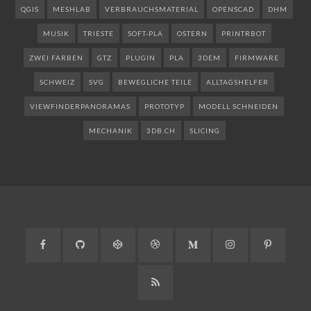
QGIS
MESHLAB
VERBRAUCHSMATERIAL
OPENSCAD
DHM
MUSIK
TRIESTE
SOFT-PLA
OSTERN
PRINTRBOT
ZWEI FARBEN
GTZ
PLUGIN
PLA
3DEM
FIRMWARE
SCHWEIZ
SVG
BEWEGLICHE TEILE
ALLTAGSHELFER
VIEWFINDERPANORAMAS
PROTOTYP
MODELL SCHNEIDEN
MECHANIK
3DB.CH
SLICING
Facebook
GitHub
CodePen
Dribbble
Medium
Instagram
Pinteres
RSS