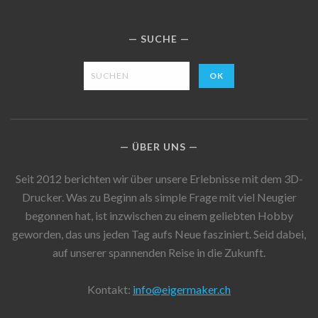
SUCHE
ÜBER UNS
Seit 2012 berichten wir über unsere Erlebnisse mit dem 3D-
Drucker. Was zu Beginn als simple Frage mit viel Neugier
begonnen hat, ist inzwischen zu einem geliebten Hobby
geworden, das uns jeden Tag aufs Neue fasziniert. Seid dabei,
auf unserer spannenden Reise in die Zukunft.
Kontakt:
info@eigermaker.ch