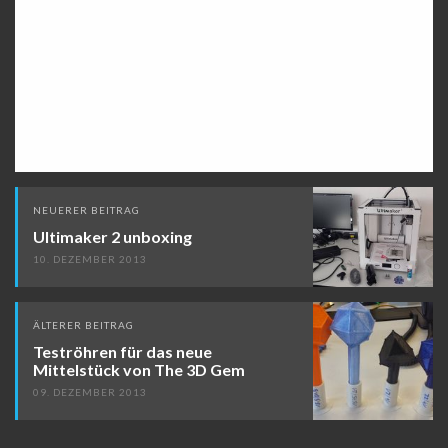
Beitragsnavigation
NEUERER BEITRAG
Ultimaker 2 unboxing
10. DEZEMBER 2013
ÄLTERER BEITRAG
Teströhren für das neue
Mittelstück von The 3D Gem
09. DEZEMBER 2013