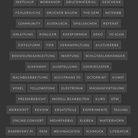
SKETCHUP
WORKSHOP
DRUCKMATERIAL
GESCHENK
FEHLERSUCHE
DRUCKER BAUEN
THE GEM
NETFABB
COMMUNITY
AUSTAUSCH
SPIELSACHEN
REFERAT
ANLEITUNG
KISSLICER
KEKSFORMEN
DEKO
3D-SCAN
EIFFELTURM
TIER
VERANSTALTUNG
KULTURERBE
BEDIENUNGSANLEITUNG
WARTUNG
SCHLÜSSELANHÄNGER
GIVEAWAY
AUSSTELLUNG
COOKIECASTER
NACHBEARBEITUNG
ACCUTRANS 3D
OCTOPRINT
KUNST
VOXEL
YELLOWSTONE
ELEKTRONIK
MASSANFERTIGUNG
PRESSEBERICHT
MODELL BEARBEITEN
KURS
DTM
WERKSTATT
REVIEW
ERSATZTEILE
EXPERIMENTE
TAGUNG
ONLINE-CONVERT
MEHRFARBIG
KLEBEN
MATTERHORN
RASPBERRY PI
DEM
WEIHNACHTEN
SCHMUCK
LITERATUR